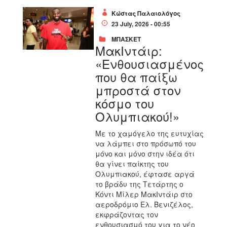
Κώστας Παλαιολόγος
23 July, 2026 - 00:55
ΜΠΑΣΚΕΤ
ΜακΙντάιρ:
«Ενθουσιασμένος
που θα παίξω
μπροστά στον
κόσμο του
Ολυμπιακού!»
Με το χαμόγελο της ευτυχίας
να λάμπει στο πρόσωπό του
μόνο και μόνο στην ιδέα ότι
θα γίνει παίκτης του
Ολυμπιακού, έφτασε αργά
το βράδυ της Τετάρτης ο
Κόντι Μίλερ ΜακΙντάιρ στο
αεροδρόμιο Ελ. Βενιζέλος,
εκφράζοντας τον
ενθουσιασμό του για το νέο