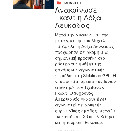
ΜΠΑΣΚΕΤ
Ανακοίνωσε
Γκαντ η Δόξα
Λευκάδας
Μετά την ανακοίνωση της
μεταγραφής του Μιχάλη
Τσαϊρέλη, η Δόξα Λευκάδας
προχώρησε σε ακόμη μια
σημαντική προσθήκη στο
ρόστερ της ενόψει της
ερχόμενης αγωνιστικής
περιόδου στη Stoiximan GBL. Η
νεοφώτιστη ομάδα του Ιονίου
απέκτησε τον ΤζαΚίναν
Γκαντ. Ο 30χρονος
Αμερικανός γκαρντ έχει
αγωνιστεί σε αρκετές
ευρωπαϊκές ομάδες, μεταξύ
των οποίων η Χάποελ Χάιφα
και η τουρκική Εόκσπορ.