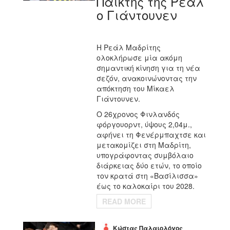
Παίκτης της Ρεάλ
ο Γιάντουνεν
Η Ρεάλ Μαδρίτης
ολοκλήρωσε μία ακόμη
σημαντική κίνηση για τη νέα
σεζόν, ανακοινώνοντας την
απόκτηση του Μίκαελ
Γιάντουνεν.
Ο 26χρονος Φινλανδός
φόργουορντ, ύψους 2,04μ.,
αφήνει τη Φενέρμπαχτσε και
μετακομίζει στη Μαδρίτη,
υπογράφοντας συμβόλαιο
διάρκειας δύο ετών, το οποίο
τον κρατά στη «Βασίλισσα»
έως το καλοκαίρι του 2028.
READ MORE
Κώστας Παλαιολόγος