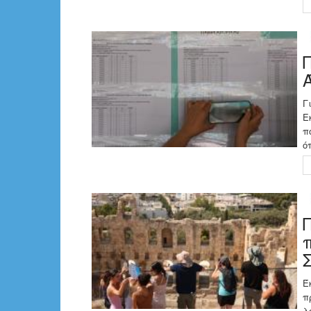
Γ
Ε
π
ό
Έ
π
λ