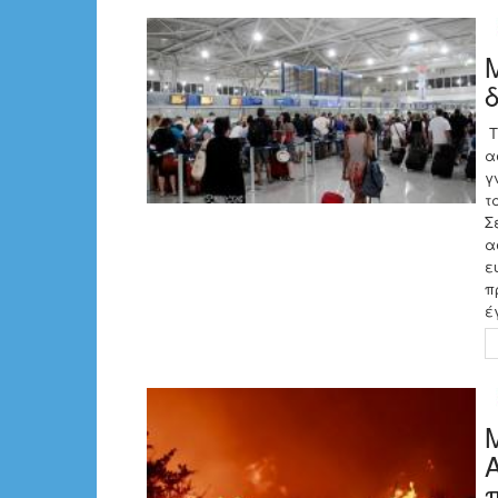
Τ
α
γ
τ
Σ
α
ε
π
έ
Α