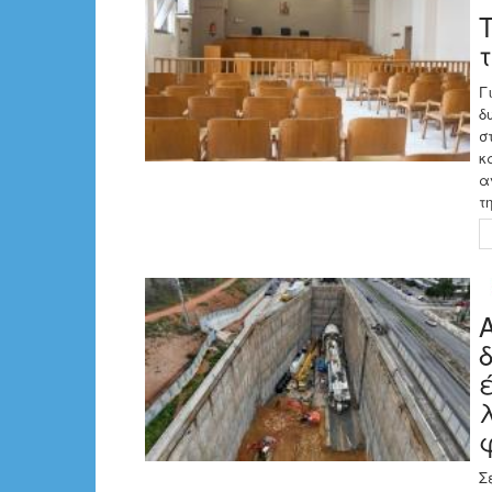
Γ
δ
σ
κ
α
τ
Σ