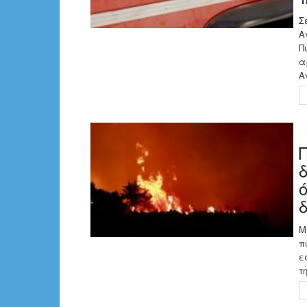
Σ
Α
Π
α
Α
Μ
π
ε
τ