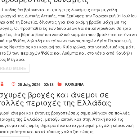
πί ποδός θα βρίσκονται οι επίγειες δυνάμεις στην μεγάλη
υρκαγιά της Δυτικής Αττικής, που ξεκίνησε την Παρασκευή 31 Ιουλίου
026 από τη Βοιωτία, δίνοντας για ένα ακόμη βράδυ μάχη με τις
λόγες. Οι προσπάθειες των δυνάμεων θα επικεντρωθούν σε τρία
ημεία, στο βόρειο-βορειοανατολικό κομμάτι που βρίσκεται απέναντι
πό την Ψάθα, δηλαδή στο τρίγωνο των περιοχών Αγία Παρασκευή,
Αγιος Νεκτάριος και κορυφή του Κιθαιρώνα, στο νοτιοδυτικό κομμάτι
εταξύ των περιοχών Ψάθα και Λούμπα και στο νότιο από Κανδήλι
ρος Μέγαρα.
READ MORE
ΚΟΙΝΩΝΙΑ
25 July, 2026 - 02:18
Ισχυρές βροχές και άνεμοι σε
πολλές περιοχές της Ελλάδας
χυροί άνεμοι και έντονες βροχοπτώσεις σημειώθηκαν σε πολλές
εριοχές της Ελλάδας, μεταξύ αυτών και στην Αττική κατά τις
πογευματινές ώρες σήμερα ενώ καταγράφηκε μεγάλη κεραυνική
ραστηριότητα και κατά τόπους χαλαζοπτώσεις.