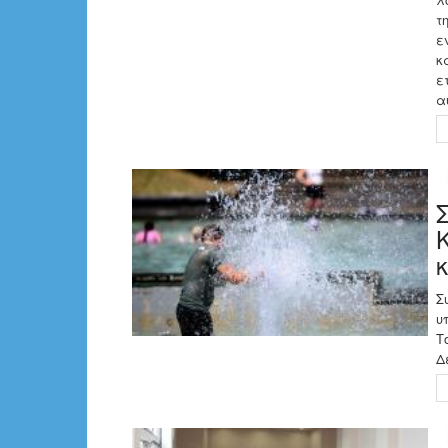
τ
ε
κ
ε
α
Σ
υ
Τ
Δ