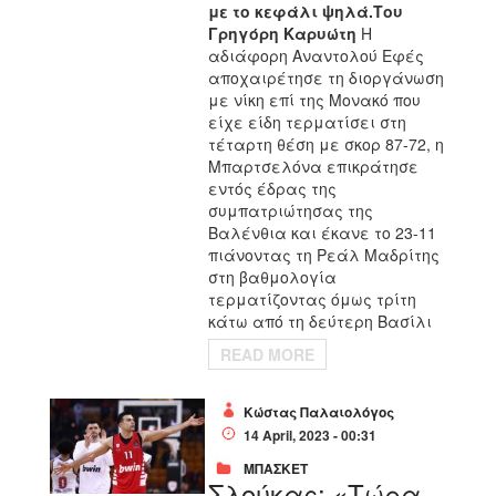
με το κεφάλι ψηλά.
Του
Γρηγόρη Καρυώτη
Η
αδιάφορη Αναντολού Εφές
αποχαιρέτησε τη διοργάνωση
με νίκη επί της Μονακό που
είχε είδη τερματίσει στη
τέταρτη θέση με σκορ 87-72, η
Μπαρτσελόνα επικράτησε
εντός έδρας της
συμπατριώτησας της
Βαλένθια και έκανε το 23-11
πιάνοντας τη Ρεάλ Μαδρίτης
στη βαθμολογία
τερματίζοντας όμως τρίτη
κάτω από τη δεύτερη Βασίλι
READ MORE
Κώστας Παλαιολόγος
14 April, 2023 - 00:31
ΜΠΑΣΚΕΤ
Σλούκας: «Τώρα