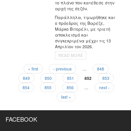
το πλάνο που κατέθεσε στην
αρχή της σεζόν.
Παράλληλα, τιμωρήθηκε και
ο πρόεδρος της Βαρέζε,
Μάρκο Βιτορέλι, με τριετή
αποκλεισμό και
συγκεκριμένα μέχρι τις 13
Απριλίου του 2026.
READ MORE
« first
‹ previous
…
848
Pages
849
850
851
852
853
854
855
856
…
next ›
last »
FACEBOOK