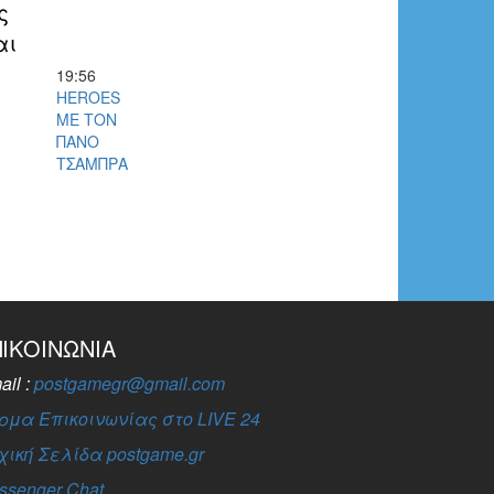
ς
αι
19:56
HEROES
ΜΕ ΤΟΝ
ΠΑΝΟ
ΤΣΑΜΠΡΑ
ΠΙΚΟΙΝΩΝΊΑ
ail :
postgamegr@gmail.com
ρμα Επικοινωνίας στο LIVE 24
χική Σελίδα postgame.gr
ssenger Chat