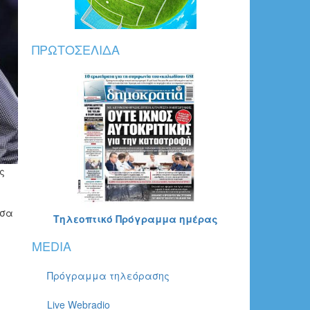
ΠΡΩΤΟΣΈΛΙΔΑ
ς
άσα
Τηλεοπτικό Πρόγραμμα ημέρας
MEDIA
Πρόγραμμα τηλεόρασης
Live Webradio