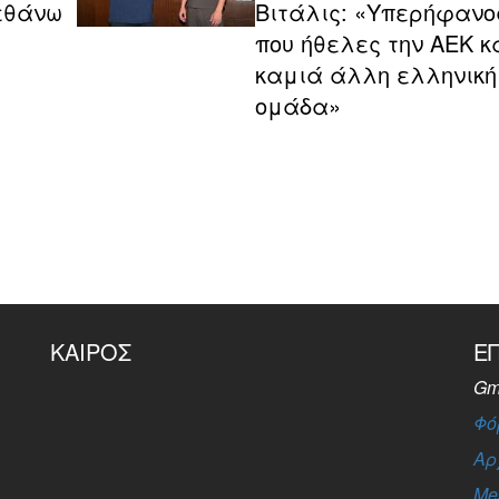
εθάνω
Βιτάλις: «Υπερήφανο
που ήθελες την ΑΕΚ κ
καμιά άλλη ελληνική
ομάδα»
ΚΑΙΡΌΣ
Ε
Gm
Φό
Αρ
Me