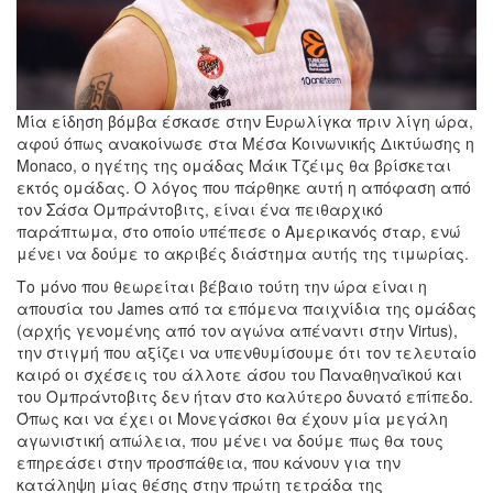
Μία είδηση βόμβα έσκασε στην Ευρωλίγκα πριν λίγη ώρα,
αφού όπως ανακοίνωσε στα Μέσα Κοινωνικής Δικτύωσης η
Monaco, ο ηγέτης της ομάδας Μάικ Τζέιμς θα βρίσκεται
εκτός ομάδας. Ο λόγος που πάρθηκε αυτή η απόφαση από
τον Σάσα Ομπράντοβιτς, είναι ένα πειθαρχικό
παράπτωμα, στο οποίο υπέπεσε ο Αμερικανός σταρ, ενώ
μένει να δούμε το ακριβές διάστημα αυτής της τιμωρίας.
Το μόνο που θεωρείται βέβαιο τούτη την ώρα είναι η
απουσία του James από τα επόμενα παιχνίδια της ομάδας
(αρχής γενομένης από τον αγώνα απέναντι στην Virtus),
την στιγμή που αξίζει να υπενθυμίσουμε ότι τον τελευταίο
καιρό οι σχέσεις του άλλοτε άσου του Παναθηναϊκού και
του Oμπράντοβιτς δεν ήταν στο καλύτερο δυνατό επίπεδο.
Όπως και να έχει οι Μονεγάσκοι θα έχουν μία μεγάλη
αγωνιστική απώλεια, που μένει να δούμε πως θα τους
επηρεάσει στην προσπάθεια, που κάνουν για την
κατάληψη μίας θέσης στην πρώτη τετράδα της