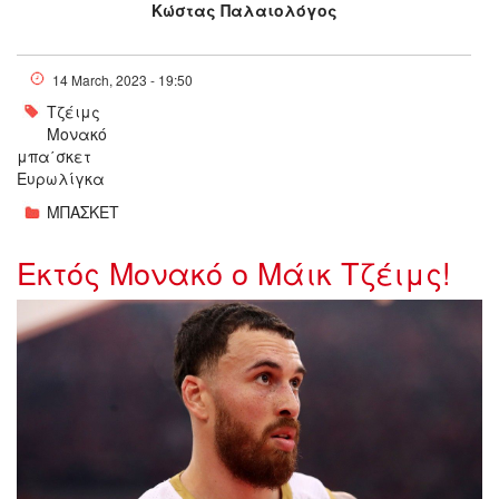
Κώστας Παλαιολόγος
14 March, 2023 - 19:50
Τζέιμς
Μονακό
μπα΄σκετ
Ευρωλίγκα
ΜΠΑΣΚΕΤ
Εκτός Μονακό ο Μάικ Τζέιμς!
mike-james.jpg