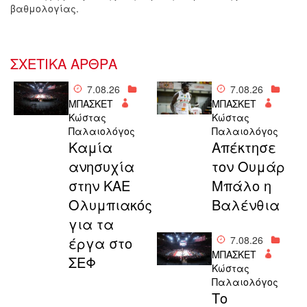
βαθμολογίας.
ΣΧΕΤΙΚΑ ΑΡΘΡΑ
7.08.26
7.08.26
ΜΠΑΣΚΕΤ
ΜΠΑΣΚΕΤ
Κώστας
Κώστας
Παλαιολόγος
Παλαιολόγος
Καμία
Απέκτησε
ανησυχία
τον Ουμάρ
στην ΚΑΕ
Μπάλο η
Ολυμπιακός
Βαλένθια
για τα
έργα στο
7.08.26
ΜΠΑΣΚΕΤ
ΣΕΦ
Κώστας
Παλαιολόγος
Το