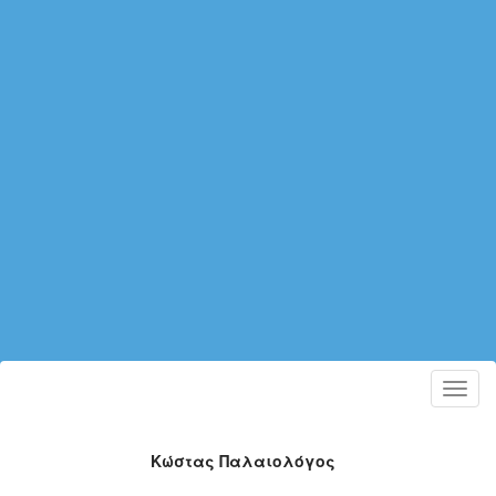
Toggl
navig
Κώστας Παλαιολόγος