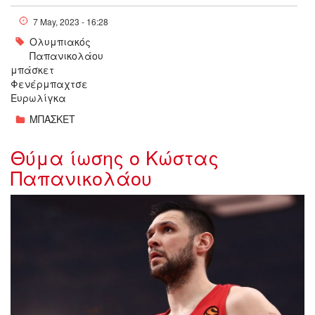
7 May, 2023 - 16:28
Ολυμπιακός
Παπανικολάου
μπάσκετ
Φενέρμπαχτσε
Ευρωλίγκα
ΜΠΑΣΚΕΤ
Θύμα ίωσης ο Κώστας
Παπανικολάου
xwris_titlo_1141_.jpg