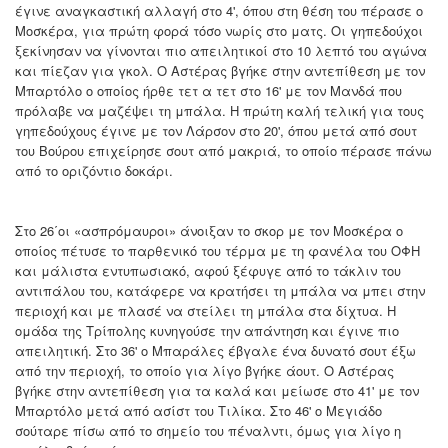
έγινε αναγκαστική αλλαγή στο 4', όπου στη θέση του πέρασε ο
Μοσκέρα, για πρώτη φορά τόσο νωρίς στο ματς. Οι γηπεδούχοι
ξεκίνησαν να γίνονται πιο απειλητικοί στο 10 λεπτό του αγώνα
και πίεζαν για γκολ. O Αστέρας βγήκε στην αντεπίθεση με τον
Μπαρτόλο ο οποίος ήρθε τετ α τετ στο 16' με τον Μανδά που
πρόλαβε να μαζέψει τη μπάλα. Η πρώτη καλή τελική για τους
γηπεδούχους έγινε με τον Λάρσον στο 20', όπου μετά από σουτ
του Βούρου επιχείρησε σουτ από μακριά, το οποίο πέρασε πάνω
από το οριζόντιο δοκάρι.
Στο 26΄οι «ασπρόμαυροι» άνοιξαν το σκορ με τον Μοσκέρα ο
οποίος πέτυσε το παρθενικό του τέρμα με τη φανέλα του ΟΦΗ
και μάλιστα εντυπωσιακό, αφού ξέφυγε από το τάκλιν του
αντιπάλου του, κατάφερε να κρατήσει τη μπάλα να μπει στην
περιοχή και με πλασέ να στείλει τη μπάλα στα δίχτυα. Η
ομάδα της Τρίπολης κυνηγούσε την απάντηση και έγινε πιο
απειλητική. Στο 36' ο Μπαράλες έβγαλε ένα δυνατό σουτ έξω
από την περιοχή, το οποίο για λίγο βγήκε άουτ. Ο Αστέρας
βγήκε στην αντεπίθεση για τα καλά και μείωσε στο 41' με τον
Μπαρτόλο μετά από ασίστ του Τιλίκα. Στο 46' ο Μεγιάδο
σούταρε πίσω από το σημείο του πέναλντι, όμως για λίγο η