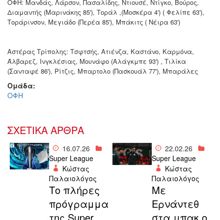
ΟΦΗ: Μανδάς, Λάρσον, Πασαλίδης, Ντιουσέ, Ντίγκο, Βούρος,
Διαμαντής (Μαρινάκης 85'), Τοράλ ,(Μοσκέρα 4') ( Φελίπε 63'),
Τοράρινσον, Μεγιάδο (Περέα 85'), Μπάκιτς ( Νέιρα 63')
Αστέρας Τρίπολης: Τσφτσής, Ατιένζα, Καστάνο, Καρμόνα,
Άλβαρεζ, Ινγκλέσιας, Μουνάφο (Αλάγκμπε 93') , Τιλίκα
(Σανταφέ 86'), Ρίτζις, Μπαρτολο (Πασκουάλ 77'), Μπαράλες
Ομάδα:
ΟΦΗ
ΣΧΕΤΙΚΑ ΑΡΘΡΑ
16.07.26
22.02.26
Super League
Super League
Κώστας
Κώστας
Παλαιολόγος
Παλαιολόγος
Το πλήρες
Με
πρόγραμμα
Ερνάντεθ
της Super
στα μπακ ο