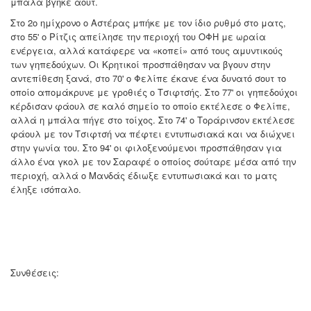
μπάλα βγήκε άουτ.
Στο 2ο ημίχρονο ο Αστέρας μπήκε με τον ίδιο ρυθμό στο ματς,
στο 55' ο Ρίτζις απείλησε την περιοχή του ΟΦΗ με ωραία
ενέργεια, αλλά κατάφερε να «κοπεί» από τους αμυντικούς
των γηπεδούχων. Οι Κρητικοί προσπάθησαν να βγουν στην
αντεπίθεση ξανά, στο 70' ο Φελίπε έκανε ένα δυνατό σουτ το
οποίο απομάκρυνε με γροθιές ο Τσιφτσής. Στο 77' οι γηπεδούχοι
κέρδισαν φάουλ σε καλό σημείο το οποίο εκτέλεσε ο Φελίπε,
αλλά η μπάλα πήγε στο τοίχος. Στο 74' ο Τοράρινσον εκτέλεσε
φάουλ με τον Τσιφτσή να πέφτει εντυπωσιακά και να διώχνει
στην γωνία του. Στο 94' οι φιλοξενούμενοι προσπάθησαν για
άλλο ένα γκολ με τον Σαραφέ ο οποίος σούταρε μέσα από την
περιοχή, αλλά ο Μανδάς έδιωξε εντυπωσιακά και το ματς
έληξε ισόπαλο.
Συνθέσεις: