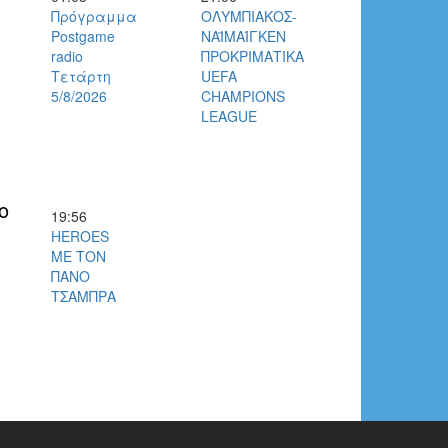
Πρόγραμμα
ΟΛΥΜΠΙΑΚΟΣ-
Postgame
ΝΑΪΜΑΊΓΚΕΝ
radio
ΠΡΟΚΡΙΜΑΤΙΚΑ
Τετάρτη
UEFA
5/8/2026
CHAMPIONS
LEAGUE
ο
19:56
HEROES
ΜΕ ΤΟΝ
ΠΑΝΟ
ΤΣΑΜΠΡΑ