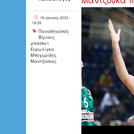
3717812_0.jp
18 January, 2023 -
18:39
Παναθηναϊκός
Βίρτους
μπάσκετ
Ευρωλίγκα
Μποχωρίδης
Μαντζούκας