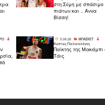
ντρα
στη Σύμη με σπάσιμο
αι
πιάτων και .. Άννα
Βίσση!
ΡΟ
5.08.26
ΜΠΑΣΚΕΤ
Κώστας Παλαιολόγος
ν
Παίκτης της Μακάμπι 
αρσία,
Τάις
πό