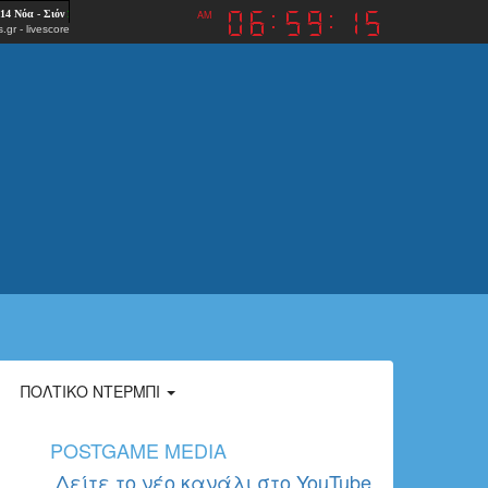
AM
.gr
-
livescore
ΠΟΛΤΙΚΌ ΝΤΈΡΜΠΙ
POSTGAME MEDIA
Δείτε το νέο κανάλι στο YouTube