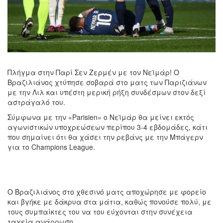
Πλήγμα στην Παρί Σεν Ζερμέν με τον Νεϊμάρ! Ο
Βραζιλιάνος χτύπησε σοβαρά στο ματς των Παριζιάνων
με την Λιλ και υπέστη μερική ρήξη συνδέσμων στον δεξί
αστράγαλό του.
Σύμφωνα με την «Parisien» ο Νεϊμάρ θα μείνει εκτός
αγωνιστικών υποχρεώσεων περίπου 3-4 εβδομάδες, κάτι
που σημαίνει ότι θα χάσει την ρεβάνς με την Μπάγερν
για το Champions League.
Ο Βραζιλιάνος στο χθεσινό ματς αποχώρησε με φορείο
και βγήκε με δάκρυα στα μάτια, καθώς πονούσε πολύ, με
τους συμπαίκτες του να του εύχονται στην συνέχεια
ταχεία ανάρρωση.