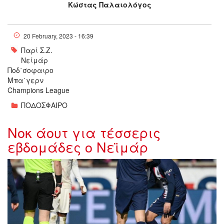
Κώστας Παλαιολόγος
20 February, 2023 - 16:39
Παρί Σ.Ζ.
Νείμάρ
Ποδ΄σοφαιρο
Μπα΄γερν
Champions League
ΠΟΔΟΣΦΑΙΡΟ
Νοκ άουτ για τέσσερις
εβδομάδες ο Νεϊμάρ
neymar_155140.jpg