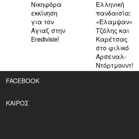
Νικηφόρα
Ελληνική
εκκίνηση
πανδαισία:
για τον
«Έλαμψαν»
Άγιαξ στην
Τζόλης και
Eredivisie!
Καρέτσας
στο φιλικό
Άρσεναλ-
Ντόρτμουντ!
FACEBOOK
ΚΑΙΡΌΣ