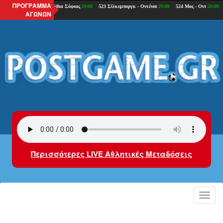
ΠΡΟΓΡΑΜΜΑ
ΑΓΩΝΩΝ
Περισσότερες LIVE Αθλητικές Μεταδόσεις
Toggl
navig