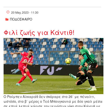
20 May, 2023 - 11:30
ΠΟΔΟΣΦΑΙΡΟ
Φιλί ζωής για Κάντιθ!
w19-235923cadaat.jpg
Ο Ρούμπεν Αλκαράθ δεν σκόραρε στο 26΄ με πέναλτι,
ωστόσο, στο β΄ μέρος ο Τεό Μπονγκοντά με δύο γκολ μέσα
σε επτά λεπτά χάρισε την τεράστια νίκη στην Κάντιθ με