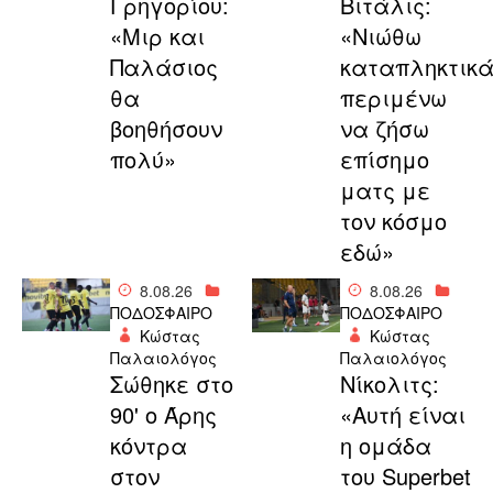
Γρηγορίου:
Βιτάλις:
«Μιρ και
«Νιώθω
Παλάσιος
καταπληκτικά
θα
περιμένω
βοηθήσουν
να ζήσω
πολύ»
επίσημο
ματς με
τον κόσμο
εδώ»
8.08.26
8.08.26
ΠΟΔΟΣΦΑΙΡΟ
ΠΟΔΟΣΦΑΙΡΟ
Κώστας
Κώστας
Παλαιολόγος
Παλαιολόγος
Σώθηκε στο
Νίκολιτς:
90' ο Άρης
«Αυτή είναι
κόντρα
η ομάδα
στον
του Superbet