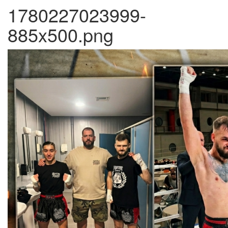
1780227023999-
885x500.png