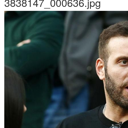
3838147_000636.jpg