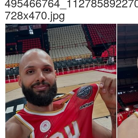
495466764_11278589227
728x470.jpg