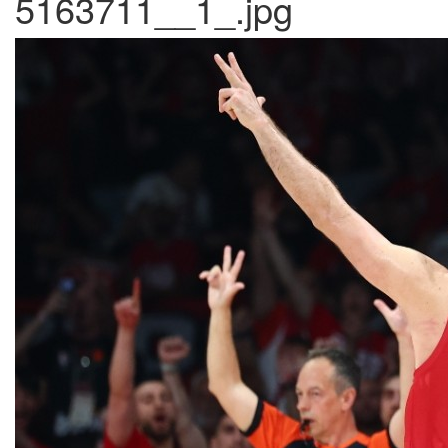
5163711__1_.jpg