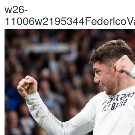
w26-
11006w2195344FedericoVa