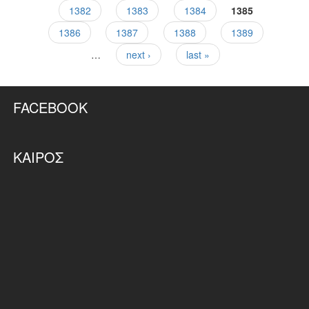
Pages
1382
1383
1384
1385
1386
1387
1388
1389
…
next ›
last »
FACEBOOK
ΚΑΙΡΌΣ