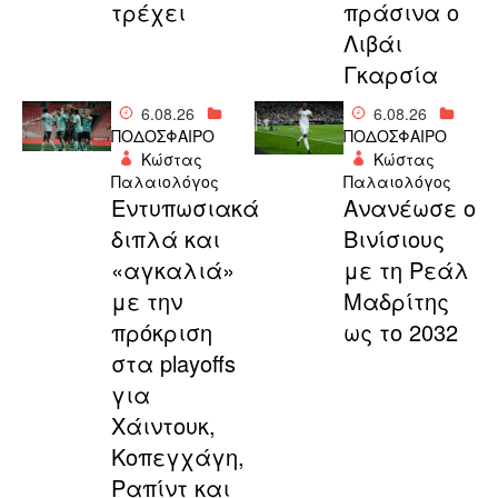
τρέχει
πράσινα ο
Λιβάι
Γκαρσία
6.08.26
6.08.26
ΠΟΔΟΣΦΑΙΡΟ
ΠΟΔΟΣΦΑΙΡΟ
Κώστας
Κώστας
Παλαιολόγος
Παλαιολόγος
Εντυπωσιακά
Ανανέωσε ο
διπλά και
Βινίσιους
«αγκαλιά»
με τη Ρεάλ
με την
Μαδρίτης
πρόκριση
ως το 2032
στα playoffs
για
Χάιντουκ,
Κοπεγχάγη,
Ραπίντ και