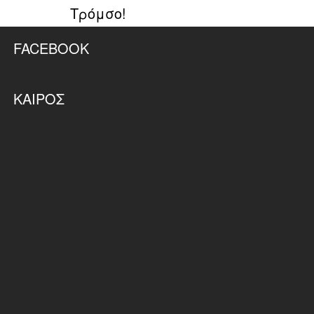
Τρόμσο!
FACEBOOK
ΚΑΙΡΌΣ