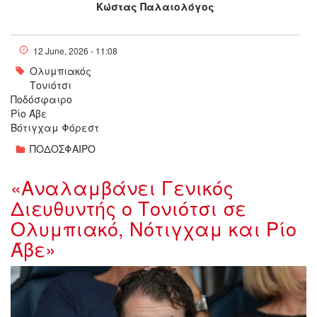
Κώστας Παλαιολόγος
12 June, 2026 - 11:08
Ολυμπιακός
Τονιότσι
Ποδόσφαιρο
Ρίο Άβε
Βότιγχαμ Φόρεστ
ΠΟΔΟΣΦΑΙΡΟ
«Αναλαμβάνει Γενικός
Διευθυντής ο Τονιότσι σε
Ολυμπιακό, Νότιγχαμ και Ρίο
Άβε»
mateo_082754.jpg