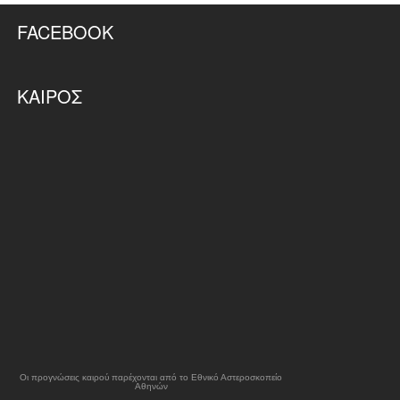
FACEBOOK
ΚΑΙΡΌΣ
Οι προγνώσεις καιρού παρέχονται από το Εθνικό Αστεροσκοπείο
Αθηνών