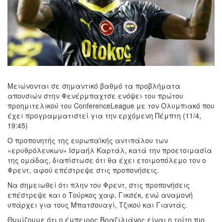
Μειώνονται σε σημαντικό βαθμό τα προβλήματα
απουσιών στην Φενέρμπαχτσε ενόψει του πρώτου
προημιτελικού του
Conference
League
με τον Ολυμπιακό που
έχει προγραμματιστεί για την ερχόμενη Πέμπτη (11/4,
19:45)
Ο προπονητής της ευρωπαϊκής αντιπάλου των
«ερυθρόλευκων» Ισμαήλ Καρτάλ, κατά την προετοιμασία
της ομάδας, διαπίστωσε ότι θα έχει ετοιμοπόλεμο τον ο
Φρεντ, αφού επέστρεψε στις προπονήσεις.
Να σημειωθεί ότι πλην του Φρεντ, στις προπονήσεις
επέστρεψε και ο Τούρκος χαφ, Γικσέκ, ενώ αναμονή
υπάρχει για τους Μπατσουαγί, Τζικού και Γιαντάς.
Θυμίζουμε ότι ο έμπειρος Βραζιλιάνος είναι η τρίτη πιο