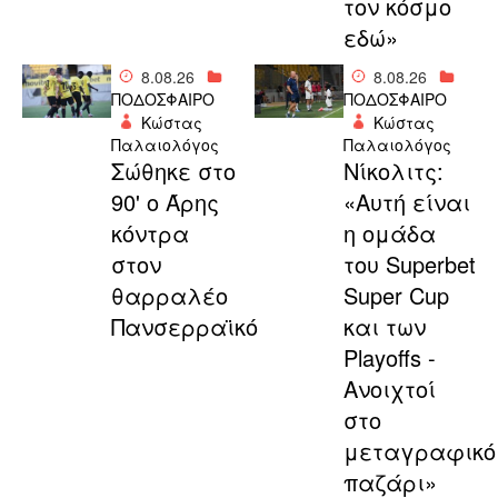
τον κόσμο
εδώ»
8.08.26
8.08.26
ΠΟΔΟΣΦΑΙΡΟ
ΠΟΔΟΣΦΑΙΡΟ
Κώστας
Κώστας
Παλαιολόγος
Παλαιολόγος
Σώθηκε στο
Νίκολιτς:
90' ο Άρης
«Αυτή είναι
κόντρα
η ομάδα
στον
του Superbet
θαρραλέο
Super Cup
Πανσερραϊκό
και των
Playoffs -
Ανοιχτοί
στο
μεταγραφικό
παζάρι»