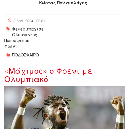
Κώστας Παλαιολόγος
8 April, 2024 - 22:21
Φενέρμπαχτσε
Ολυμπιακός
Ποδόσφαιρο
Φρεντ
ΠΟΔΟΣΦΑΙΡΟ
«Μάχιμος» ο Φρεντ με
Ολυμπιακό
fred-fenerbahce-1692686002-
114533.jpg