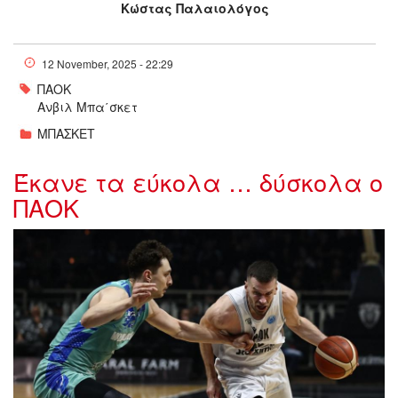
Κώστας Παλαιολόγος
12 November, 2025 - 22:29
ΠΑΟΚ
Ανβιλ Μπα΄σκετ
ΜΠΑΣΚΕΤ
Έκανε τα εύκολα … δύσκολα ο
ΠΑΟΚ
6732195_220642.jpg