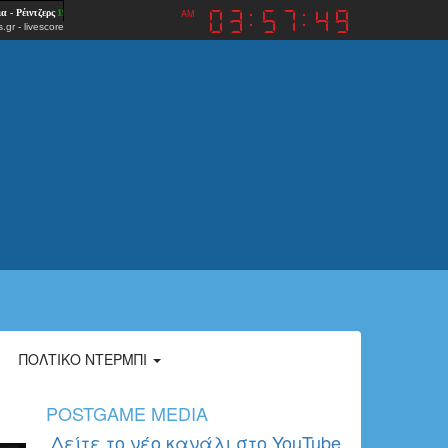
AM
.gr
-
livescore
ΠΟΛΤΙΚΌ ΝΤΈΡΜΠΙ
POSTGAME MEDIA
Δείτε το νέο κανάλι στο YouTube