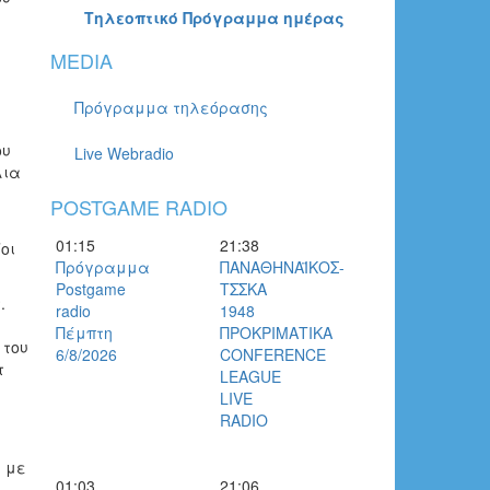
Τηλεοπτικό Πρόγραμμα ημέρας
MEDIA
Πρόγραμμα τηλεόρασης
ου
Live Webradio
λια
POSTGAME RADIO
ς
01:15
21:38
οι
Πρόγραμμα
ΠΑΝΑΘΗΝΑΪΚΟΣ-
Postgame
ΤΣΣΚΑ
.
radio
1948
Πέμπτη
ΠΡΟΚΡΙΜΑΤΙΚΑ
 του
6/8/2026
CONFERENCE
τ
LEAGUE
LIVE
RADIO
ς με
01:03
21:06