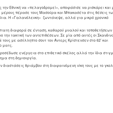
ς την Εθνική να «πελαγοδρομεί», αποφάσισε να ρισκάρει και 
υ μέρους πέρασε τους Μασούρα και Μπακασέτα στις θέσεις τ
λια. Η «Γαλανόλευκη» ζωντάνεψε, αλλά για μικρό χρονικό
στατη διαφορά σε ένταση, καθαρού μυαλού και τοποθετήσεων
 την τακτική των αντεπιθέσεων. Σε μία από αυτές οι Σκανδιν
τους με ασύλληπτο σουτ του Άντερς Κρίστενσεν στο 62’ και
ο ματς.
προσέδωσε ενέργεια στο επιθετικό σκέλος αλλά την ίδια στιγ
ημα στη δημιουργία.
ν διαστάσεις θριάμβου στη διαφαινόμενη νίκη τους με το γκολ