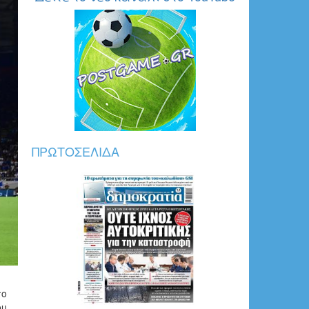
ΠΡΩΤΟΣΈΛΙΔΑ
το
ου