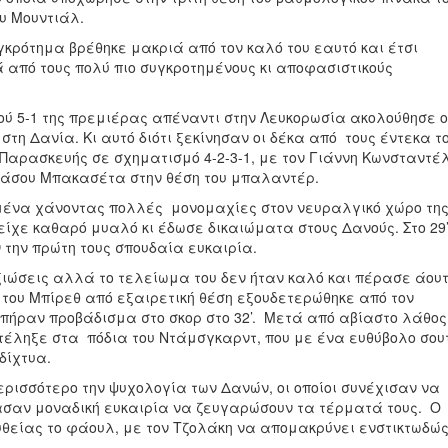
υ Μουντιάλ.
γκρότημα βρέθηκε μακριά από τον καλό του εαυτό και έτσι
 από τους πολύ πιο συγκροτημένους κι αποφασιστικούς
ού 5-1 της πρεμιέρας απέναντι στην Λευκορωσία ακολούθησε ο
 στη Δανία. Κι αυτό διότι ξεκίνησαν οι δέκα από τους έντεκα τ
αρασκευής σε σχηματισμό 4-2-3-1, με τον Γιάννη Κωνσταντέ
 Τάσου Μπακασέτα στην θέση του μπαλαντέρ.
σμένα χάνοντας πολλές μονομαχίες στον νευραλγικό χώρο τη
είχε καθαρό μυαλό κι έδωσε δικαιώματα στους Δανούς. Στο 29’
την πρώτη τους σπουδαία ευκαιρία.
ιώσεις αλλά το τελείωμα του δεν ήταν καλό και πέρασε άουτ
τ του Μπίρεθ από εξαιρετική θέση εξουδετερώθηκε από τον
 πήραν προβάδισμα στο σκορ στο 32’. Μετά από αβίαστο λάθος
έληξε στα πόδια του Ντάμσγκαρντ, που με ένα ευθύβολο σου
δίχτυα.
ερισσότερο την ψυχολογία των Δανών, οι οποίοι συνέχισαν να
χασαν μοναδική ευκαιρία να ζευγαρώσουν τα τέρματά τους. Ο
θείας το φάουλ, με τον Τζολάκη να απομακρύνει ενστικτωδώ