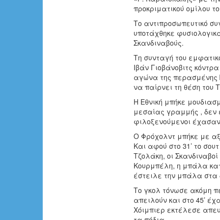
προκριματικού ομίλου το
Το αντιπροσωπευτικό συ
υποτάχθηκε φυσιολογικά
Σκανδιναβούς.
Τη συνταγή του εμφατικ
Ιβάν Γιοβάνοβιτς κόντρα
αγώνα της περασμένης Π
να παίρνει τη θέση του
Η Εθνική μπήκε μουδια
μεσαίας γραμμής , δεν 
φιλοξενούμενοι έχασαν 
Ο Φρόχολντ μπήκε με αξ
Και αφού στο 31’ το σου
Τζολάκη, οι Σκανδιναβοί
Κουρμπέλη, η μπάλα κατ
έστειλε την μπάλα στα 
Το γκολ τόνωσε ακόμη π
απειλούν και στο 45’ έ
Χόιμπιερ εκτέλεσε απευ
τα πόδια.