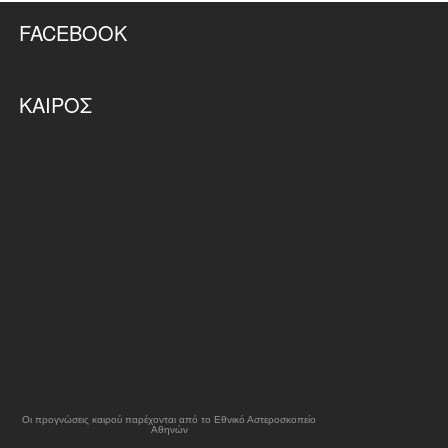
FACEBOOK
ΚΑΙΡΌΣ
Οι προγνώσεις καιρού παρέχονται από το Εθνικό Αστεροσκοπείο
Αθηνών