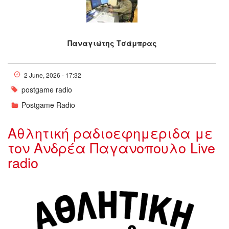
Παναγιώτης Τσάμπρας
2 June, 2026 - 17:32
postgame radio
Postgame Radio
Αθλητική ραδιοεφημεριδα με
τον Ανδρέα Παγανοπουλο Live
radio
Messenger_creation_5FBF5841-
7E7A-4F81-A716-
7C459B4B30F7.jpeg