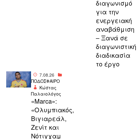
διαγωνισμό
για την
ενεργειακή
αναβάθμιση
– Ξανά σε
διαγωνιστική
διαδικασία
το έργο
7.08.26
ΠΟΔΟΣΦΑΙΡΟ
Κώστας
Παλαιολόγος
«Μarca»:
«Ολυμπιακός,
Βιγιαρεάλ,
Ζενίτ και
Νότιγχαμ