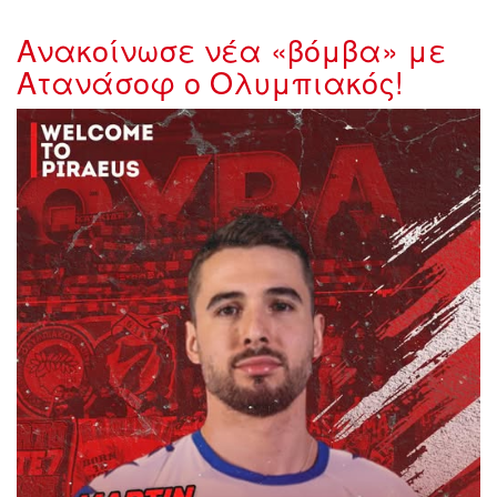
Ανακοίνωσε νέα «βόμβα» με
Ατανάσοφ ο Ολυμπιακός!
716110454_1421313666691626_85