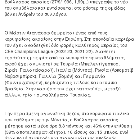
Βούλγαρος ακραίος (27/9/1996, 1,99μ.) υπέγραψε το νέο
του συμβόλαιο και εντάσσεται στο ρόστερ της ομάδας
βόλεϊ Ανδρών του συλλόγου.
Ο Μάρτιν Ατανάσοφ θεωρείται ένας από τους
κορυφαίους ακραίους στην Ευρώπη. Στη σπουδαία καριέρα
του έχει αναδειχθεί δύο φορές καλύτερος ακραίος του
CEV Champions League (2022-23, 2021-22). Διαθέτει
τεράστια εμπειρία από τα κορυφαία πρωταθλήματα,
αφού έχει αγωνιστεί σε Τουρκία (Μπελεντίγεσπορ,
Ζιράτ, Γαλατάσαραϊ), Ιταλία (Μόντσα), Ρωσία (Λοκομοτίβ
Νοβοσιμπίρσκ), Γαλλία (Σομόν) και Γερμανία
(Φριντριχσάφεν), κερδίζοντας τίτλους και ατομικά
βραβεία. Στην καριέρα του έχει κατακτήσει, μεταξύ
άλλων, τρία πρωταθλήματα Τουρκίας.
Την περασμένη αγωνιστική σεζόν, στο κορυφαίο ιταλικό
πρωτάθλημα με την Μόντσα, ο Βούλγαρος ακραίος
μέτρησε κατά μέσο όρο 8,8 πόντους και 46% στην επίθεση
(39% αποτελεσματικότητα), 16 άσους και 15 μπλοκ, ενώ
ήταν πολύ σταθερός και στο κομμάτι της υποδοχής.