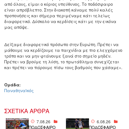
από όλους, είμαι ο κύριος υπεύθυνος. Το ποδόσφαιρο
είναι απρόβλεπτο. Στην διακοπή κάναμε πολύ καλές
προπονήσεις και σήμερα περιμέναμε κάτι τελείως
διαφορετικό. Δύσκολο να κερδίσεις κάτι με την εικόνα
μας απόψε.
Δείξαμε διαφορετικό πρόσωπο στην Ευρώπη. Πρέπει να
μάθουμε να κερδίζουμε τα παιχνίδια με πιο ελεγχόμενο
τρόπο και να μην φτάνουμε ξανά στο σημείο μηδέν.
Πρέπει να βρούμε τη λύση, το πρωτάθλημα συνεχίζεται
και πρέπει να πάρουμε πίσω τους βαθμούς που χάσαμε».
Ομάδα:
Παναθηναϊκός
ΣΧΕΤΙΚΑ ΑΡΘΡΑ
7.08.26
6.08.26
ΠΟΔΟΣΦΑΙΡΟ
ΠΟΔΟΣΦΑΙΡΟ