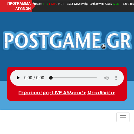
ΠΡΟΓΡΑΜΜΑ
ΑΓΩΝΩΝ
Περισσότερες LIVE Αθλητικές Μεταδόσεις
Toggl
navig