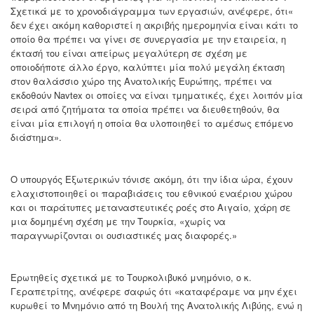
Σχετικά με το χρονοδιάγραμμα των εργασιών, ανέφερε, ότι«
δεν έχει ακόμη καθοριστεί η ακριβής ημερομηνία είναι κάτι το
οποίο θα πρέπει να γίνει σε συνεργασία με την εταιρεία, η
έκτασή του είναι απείρως μεγαλύτερη σε σχέση με
οποιοδήποτε άλλο έργο, καλύπτει μία πολύ μεγάλη έκταση
στον θαλάσσιο χώρο της Ανατολικής Ευρώπης, πρέπει να
εκδοθούν Navtex οι οποίες να είναι τμηματικές, έχει λοιπόν μία
σειρά από ζητήματα τα οποία πρέπει να διευθετηθούν, θα
είναι μία επιλογή η οποία θα υλοποιηθεί το αμέσως επόμενο
διάστημα».
Ο υπουργός Εξωτερικών τόνισε ακόμη, ότι την ίδια ώρα, έχουν
ελαχιστοποιηθεί οι παραβιάσεις του εθνικού εναέριου χώρου
και οι παράτυπες μεταναστευτικές ροές στο Αιγαίο, χάρη σε
μια δομημένη σχέση με την Τουρκία, «χωρίς να
παραγνωρίζονται οι ουσιαστικές μας διαφορές.»
Ερωτηθείς σχετικά με το Τουρκολιβυκό μνημόνιο, ο κ.
Γεραπετρίτης, ανέφερε σαφώς ότι «καταφέραμε να μην έχει
κυρωθεί το Μνημόνιο από τη Βουλή της Ανατολικής Λιβύης, ενώ η