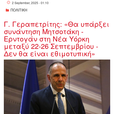
2 September, 2025 - 01:10
ΠΟΛΙΤΙΚΗ
Γ. Γεραπετρίτης: «Θα υπάρξει
συνάντηση Μητσοτάκη -
Ερντογάν στη Νέα Υόρκη
μεταξύ 22-26 Σεπτεμβρίου -
Δεν θα είναι εθιμοτυπική»
w01-23495229660898.jpg