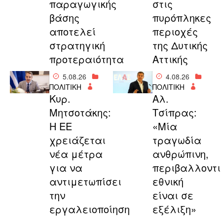
παραγωγικής
στις
βάσης
πυρόπληκες
αποτελεί
περιοχές
στρατηγική
της Δυτικής
προτεραιότητα
Αττικής
5.08.26
4.08.26
ΠΟΛΙΤΙΚΗ
ΠΟΛΙΤΙΚΗ
Κυρ.
Αλ.
Μητσοτάκης:
Τσίπρας:
Η ΕΕ
«Μία
χρειάζεται
τραγωδία
νέα μέτρα
ανθρώπινη,
για να
περιβαλλοντι
αντιμετωπίσει
εθνική
την
είναι σε
εργαλειοποίηση
εξέλιξη»