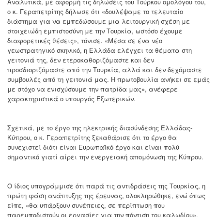
Αναλυτικά, με αφορμή τις δηλώσεις του Τούρκου ομολόγου του,
ο κ. Γεραπετρίτης δήλωσε ότι «δουλέψαμε το τελευταίο
διάστημα για να εμπεδώσουμε μια λειτουργική σχέση με
στοιχειώδη εμπιστοσύνη με την Τουρκία, ωστόσο έχουμε
διαφορετικές θέσεις», τόνισε. «Μέσα σε ένα νέο
γεωστρατηγικό σκηνικό, η Ελλάδα ελέγχει τα θέματα στη
γειτονιά της, δεν ετεροκαθοριζόμαστε και δεν
προσδιοριζόμαστε από την Τουρκία, αλλά και δεν δεχόμαστε
συμβουλές από τη γειτονιά μας. Η πρωτοβουλία ανήκει σε εμάς
με στόχο να ενισχύσουμε την πατρίδα μας», ανέφερε
χαρακτηριστικά ο υπουργός Εξωτερικών.
Σχετικά, με το έργο της ηλεκτρικής διασύνδεσης Ελλάδας-
Κύπρου, ο κ. Γεραπετρίτης ξεκαθάρισε ότι το έργο θα
συνεχιστεί διότι είναι Ευρωπαϊκό έργο και είναι πολύ
σημαντικό γιατί αίρει την ενεργειακή απομόνωση της Κύπρου.
Ο ίδιος υπογράμμισε ότι παρά τις αντιδράσεις της Τουρκίας, η
πρώτη φάση ανάπτυξης της έρευνας, ολοκληρώθηκε, ενώ όπως
είπε, «θα υπάρξουν συνέπειες, σε περίπτωση που
παρεμποδιστούν οι εργασίες για την πόντιση του καλωδίου».