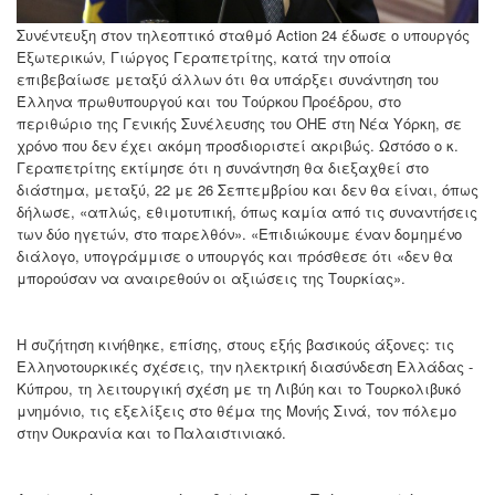
Συνέντευξη στον τηλεοπτικό σταθμό Action 24 έδωσε ο υπουργός
Εξωτερικών, Γιώργος Γεραπετρίτης, κατά την οποία
επιβεβαίωσε μεταξύ άλλων ότι θα υπάρξει συνάντηση του
Έλληνα πρωθυπουργού και του Τούρκου Προέδρου, στο
περιθώριο της Γενικής Συνέλευσης του ΟΗΕ στη Νέα Υόρκη, σε
χρόνο που δεν έχει ακόμη προσδιοριστεί ακριβώς. Ωστόσο ο κ.
Γεραπετρίτης εκτίμησε ότι η συνάντηση θα διεξαχθεί στο
διάστημα, μεταξύ, 22 με 26 Σεπτεμβρίου και δεν θα είναι, όπως
δήλωσε, «απλώς, εθιμοτυπική, όπως καμία από τις συναντήσεις
των δύο ηγετών, στο παρελθόν». «Επιδιώκουμε έναν δομημένο
διάλογο, υπογράμμισε ο υπουργός και πρόσθεσε ότι «δεν θα
μπορούσαν να αναιρεθούν οι αξιώσεις της Τουρκίας».
Η συζήτηση κινήθηκε, επίσης, στους εξής βασικούς άξονες: τις
Ελληνοτουρκικές σχέσεις, την ηλεκτρική διασύνδεση Ελλάδας -
Κύπρου, τη λειτουργική σχέση με τη Λιβύη και το Τουρκολιβυκό
μνημόνιο, τις εξελίξεις στο θέμα της Μονής Σινά, τον πόλεμο
στην Ουκρανία και το Παλαιστινιακό.