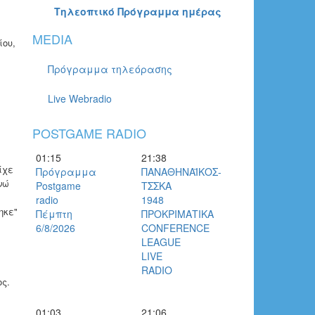
Τηλεοπτικό Πρόγραμμα ημέρας
MEDIA
ίου,
Πρόγραμμα τηλεόρασης
Live Webradio
POSTGAME RADIO
01:15
21:38
ίχε
Πρόγραμμα
ΠΑΝΑΘΗΝΑΪΚΟΣ-
νώ
Postgame
ΤΣΣΚΑ
radio
1948
ηκε"
Πέμπτη
ΠΡΟΚΡΙΜΑΤΙΚΑ
6/8/2026
CONFERENCE
LEAGUE
LIVE
RADIO
ς.
01:03
21:06