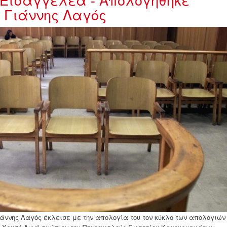
ο Γιάννης Λαγός
27121319w17193212w181446451.jp
άννης Λαγός έκλεισε με την απολογία του τον κύκλο των απολογιών