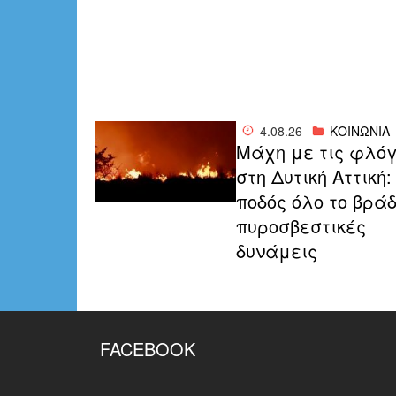
4.08.26
ΚΟΙΝΩΝΙΑ
Μάχη με τις φλό
στη Δυτική Αττική:
ποδός όλο το βράδ
πυροσβεστικές
δυνάμεις
FACEBOOK