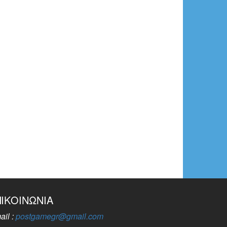
ΠΙΚΟΙΝΩΝΊΑ
ail :
postgamegr@gmail.com