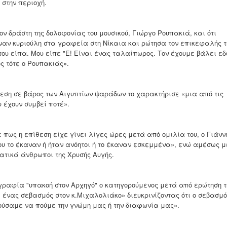
 στην περιοχή.
 δράστη της δολοφονίας του μουσικού, Γιώργο Ρουπακιά, και ότι
έναν κυριούλη στα γραφεία στη Νίκαια και ρώτησα τον επικεφαλής τ
" του είπα. Μου είπε "Ε! Είναι ένας ταλαίπωρος. Τον έχουμε βάλει ε
ος τότε ο Ρουπακιάς».
ση σε βάρος των Αιγυπτίων ψαράδων το χαρακτήρισε «μια από τις
 έχουν συμβεί ποτέ».
πως η επίθεση είχε γίνει λίγες ώρες μετά από ομιλία του, ο Γιάνν
ου το έκαναν ή ήταν ανόητοι ή το έκαναν εσκεμμένα», ενώ αμέσως 
τικά άνθρωποι της Χρυσής Αυγής.
γραφία "υπακοή στον Αρχηγό" ο κατηγορούμενος μετά από ερώτηση τ
ε ένας σεβασμός στον κ.Μιχαλολιάκο» διευκρινίζοντας ότι ο σεβασμ
ρούσαμε να πούμε την γνώμη μας ή την διαφωνία μας».