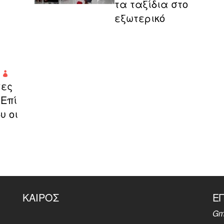
τα ταξίδια στο
εξωτερικό
γες
 Επί
υ οι
ΚΑΙΡΌΣ
Ε
Gm