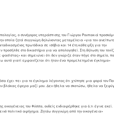
ολογίας, ο συνήγορος υπεράσπισης του Γιώργου Ρουπακιά προσκόμ
στην οποία ζητά συγγνώμη δηλώνοντας μεταμέλεια «για τον ανείπωτ
ταδικασμένος πρωτόδικα σε ισόβια και 14 έτη κάθειρξη για την
εν προσήλθε στο δικαστήριο για να απολογηθεί. Στη δήλωση του τονίζ
ε φασίστας» και σημειώνει ότι δεν γνώριζε όταν πήγε στο σημείο, π
έω αυτό γιατί εμφανίζεται ότι ήταν ένα προμελετημένο έγκλημα»
α έχει πει για το έγκλημα λέγοντας ότι χτύπησε μια φορά τον Πα
αν βλάκας έφερα μαζί μου. Δεν ήθελα να σκοτώσω, ήθελα να ξεφύ
οικογένειας του Φύσσα, ουδείς ενδιαφέρθηκε για ό,τι έγινε εκεί.
τεινό πολιτικό αφήγημα. Ζητάω συγγνώμη από την οικογένεια»