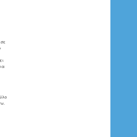
ισε
ο
ει
οια
ύλο
γω.