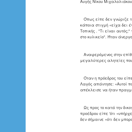
Αυγής Νίκου Μιχαλολιάκου
Όπως είπε δεν γνώριζε τον
κάποια στιγμή «είχα δει 
Τοπικής . "Τι είναι αυτός;
στο κυλικείο". Ήταν άνεργ
Αναφερόμενος στην επίθε
μεγαλύτερες αλητείες που
Όταν η πρόεδρος του είπε 
Λαγός απάντησε: «Αυτοί π
απέκλεισε να ήταν πραγμα
Ως προς το κατά την δικο
προέδρου είπε 'ότι «υπήρχ
δεν σήμαινε «ότι δεν μπο