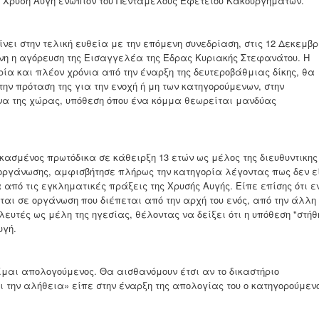
 Χρυσή Αυγή ενώπιον του Πενταμελούς Εφετείου Κακουργημάτων.
ι στην τελική ευθεία με την επόμενη συνεδρίαση, στις 12 Δεκεμβρ
η η αγόρευση της Εισαγγελέα της Έδρας Κυριακής Στεφανάτου. Η
ρία και πλέον χρόνια από την έναρξη της δευτεροβάθμιας δίκης, θα
την πρόταση της για την ενοχή ή μη των κατηγορούμενων, στην
α της χώρας, υπόθεση όπου ένα κόμμα θεωρείται μανδύας
ασμένος πρωτόδικα σε κάθειρξη 13 ετών ως μέλος της διευθυντικης
οργάνωσης, αμφισβήτησε πλήρως την κατηγορία λέγοντας πως δεν ε
από τις εγκληματικές πράξεις της Χρυσής Αυγής. Είπε επίσης ότι ε
ται σε οργάνωση που διέπεται από την αρχή του ενός, από την άλλη
ευτές ως μέλη της ηγεσίας, θέλοντας να δείξει ότι η υπόθεση "στήθ
υγή.
ίμαι απολογούμενος. Θα αισθανόμουν έτσι αν το δικαστήριο
 την αλήθεια» είπε στην έναρξη της απολογίας του ο κατηγορούμενο