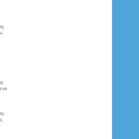
ης
δώ
ης
μετά
ης
ός