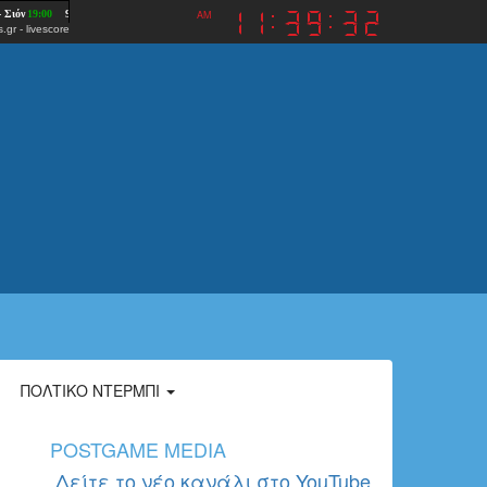
AM
.gr
-
livescore
ΠΟΛΤΙΚΌ ΝΤΈΡΜΠΙ
POSTGAME MEDIA
Δείτε το νέο κανάλι στο YouTube