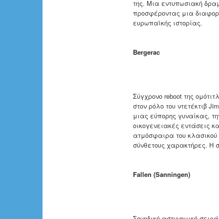
της. Μια εντυπωσιακή δρα
προσφέροντας μια διαφορε
ευρωπαϊκής ιστορίας.
Bergerac
Σύγχρονο reboot της ομότι
στον ρόλο του ντετέκτιβ J
μιας εύπορης γυναίκας, τ
οικογενειακές εντάσεις κα
ατμόσφαιρα του κλασικού 
σύνθετους χαρακτήρες. Η 
Fallen (Sanningen)
Σουηδική αστυνομική σειρ