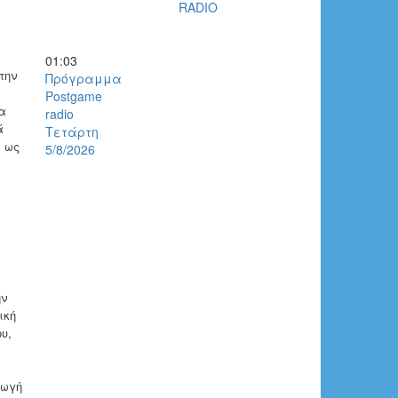
RADIO
01:03
την
Πρόγραμμα
Postgame
α
radio
ά
Τετάρτη
ί ως
5/8/2026
ην
ική
υ,
γωγή