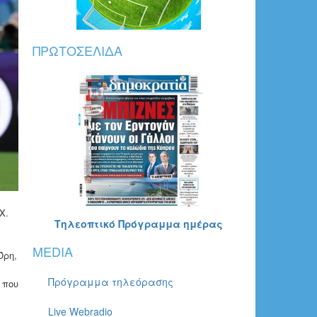
ΠΡΩΤΟΣΈΛΙΔΑ
X.
Τηλεοπτικό Πρόγραμμα ημέρας
MEDIA
Όρη,
Πρόγραμμα τηλεόρασης
 που
Live Webradio