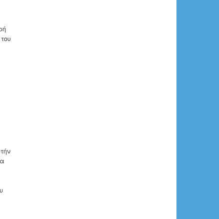
ρή
 του
τήν
ία
υ