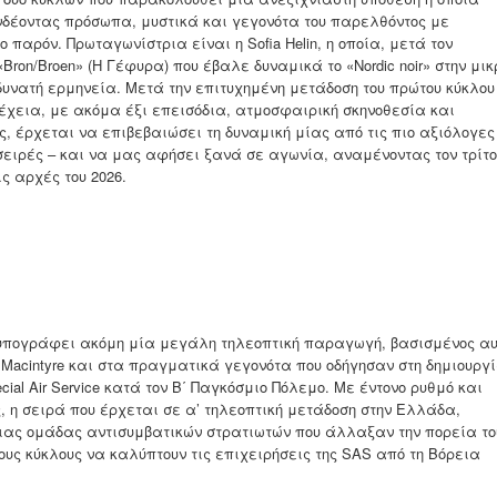
νδέοντας πρόσωπα, μυστικά και γεγονότα του παρελθόντος με
 παρόν. Πρωταγωνίστρια είναι η Sofia Helin, η οποία, μετά τον
Bron/Broen» (Η Γέφυρα) που έβαλε δυναμικά το «Nordic noir» στην μικ
δυνατή ερμηνεία. Μετά την επιτυχημένη μετάδοση του πρώτου κύκλου
υνέχεια, με ακόμα έξι επεισόδια, ατμοσφαιρική σκηνοθεσία και
, έρχεται να επιβεβαιώσει τη δυναμική μίας από τις πιο αξιόλογες
σειρές – και να μας αφήσει ξανά σε αγωνία, αναμένοντας τον τρίτο
ς αρχές του 2026.
t υπογράφει ακόμη μία μεγάλη τηλεοπτική παραγωγή, βασισμένος αυ
n Macintyre και στα πραγματικά γεγονότα που οδήγησαν στη δημιουργ
ial Air Service κατά τον Β΄ Παγκόσμιο Πόλεμο. Με έντονο ρυθμό και
 η σειρά που έρχεται σε α’ τηλεοπτική μετάδοση στην Ελλάδα,
μιας ομάδας αντισυμβατικών στρατιωτών που άλλαξαν την πορεία το
ους κύκλους να καλύπτουν τις επιχειρήσεις της SAS από τη Βόρεια