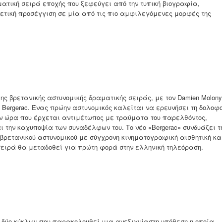
ματική σειρά εποχής που ξεφεύγει από την τυπική βιογραφία,
τική προσέγγιση σε μία από τις πιο αμφιλεγόμενες μορφές της
τλης βρετανικής αστυνομικής δραματικής σειράς, με τον Damien Molony
im Bergerac. Ένας πρώην αστυνομικός καλείται να ερευνήσει τη δολοφ
ην ώρα που έρχεται αντιμέτωπος με τραύματα του παρελθόντος,
ι την καχυποψία των συναδέλφων του. Το νέο «Bergerac» συνδυάζει τ
βρετανικού αστυνομικού με σύγχρονη κινηματογραφική αισθητική κα
σειρά θα μεταδοθεί για πρώτη φορά στην ελληνική τηλεόραση.
ά δύο κύκλων που παρακολουθεί μια ανεξιχνίαστη υπόθεση η οποία