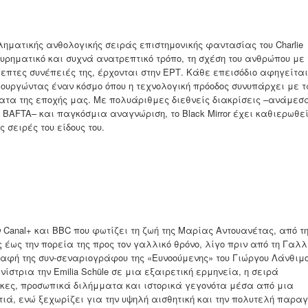
ηματικής ανθολογικής σειράς επιστημονικής φαντασίας του Charlie
ευρηματικό και συχνά ανατρεπτικό τρόπο, τη σχέση του ανθρώπου με 
επτες συνέπειές της, έρχονται στην ΕΡΤ. Κάθε επεισόδιο αφηγείται
ιουργώντας έναν κόσμο όπου η τεχνολογική πρόοδος συνυπάρχει με τ
τα της εποχής μας. Με πολυάριθμες διεθνείς διακρίσεις –ανάμεσ
 BAFTA– και παγκόσμια αναγνώριση, το Black Mirror έχει καθιερωθε
 σειρές του είδους του.
Canal+ και BBC που φωτίζει τη ζωή της Μαρίας Αντουανέτας, από τ
 έως την πορεία της προς τον γαλλικό θρόνο, λίγο πριν από τη Γαλλ
αφή της συν-σεναριογράφου της «Ευνοούμενης» του Γιώργου Λάνθιμο
ίστρια την Emilia Schüle σε μια εξαιρετική ερμηνεία, η σειρά
ιγκες, προσωπικά διλήμματα και ιστορικά γεγονότα μέσα από μια
ιά, ενώ ξεχωρίζει για την υψηλή αισθητική και την πολυτελή παρα