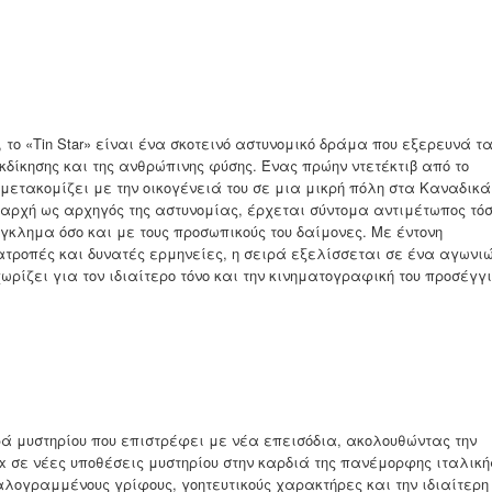
, το «Tin Star» είναι ένα σκοτεινό αστυνομικό δράμα που εξερευνά τ
 εκδίκησης και της ανθρώπινης φύσης. Ένας πρώην ντετέκτιβ από το
υ μετακομίζει με την οικογένειά του σε μια μικρή πόλη στα Καναδικά
αρχή ως αρχηγός της αστυνομίας, έρχεται σύντομα αντιμέτωπος τό
γκλημα όσο και με τους προσωπικούς του δαίμονες. Με έντονη
τροπές και δυνατές ερμηνείες, η σειρά εξελίσσεται σε ένα αγωνι
ωρίζει για τον ιδιαίτερο τόνο και την κινηματογραφική του προσέγγι
ρά μυστηρίου που επιστρέφει με νέα επεισόδια, ακολουθώντας την
x σε νέες υποθέσεις μυστηρίου στην καρδιά της πανέμορφης ιταλική
αλογραμμένους γρίφους, γοητευτικούς χαρακτήρες και την ιδιαίτερη