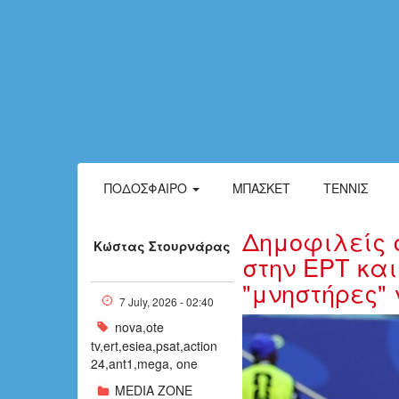
ΠΟΔΌΣΦΑΙΡΟ
ΜΠΆΣΚΕΤ
ΤΈΝΝΙΣ
Δημοφιλείς σ
Κώστας Στουρνάρας
στην ΕΡΤ και
"μνηστήρες" 
7 July, 2026 - 02:40
nova,ote
w06-230539M
tv,ert,esiea,psat,action
24,ant1,mega, one
MEDIA ZONE