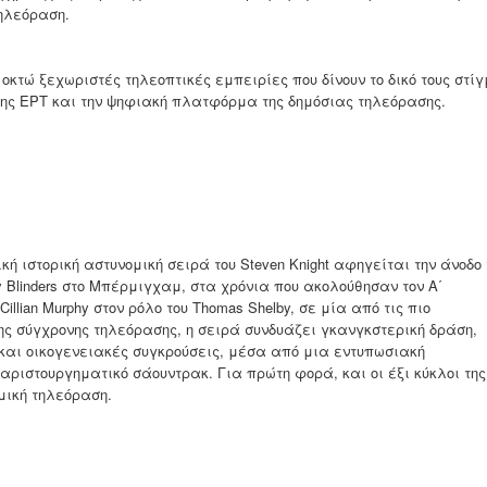
ηλεόραση.
 οκτώ ξεχωριστές τηλεοπτικές εμπειρίες που δίνουν το δικό τους στί
 της ΕΡΤ και την ψηφιακή πλατφόρμα της δημόσιας τηλεόρασης.
ή ιστορική αστυνομική σειρά του Steven Knight αφηγείται την άνοδο 
 Blinders στο Μπέρμιγχαμ, στα χρόνια που ακολούθησαν τον Α΄
illian Murphy στον ρόλο του Thomas Shelby, σε μία από τις πιο
ης σύγχρονης τηλεόρασης, η σειρά συνδυάζει γκανγκστερική δράση,
και οικογενειακές συγκρούσεις, μέσα από μια εντυπωσιακή
ριστουργηματικό σάουντρακ. Για πρώτη φορά, και οι έξι κύκλοι της
μική τηλεόραση.