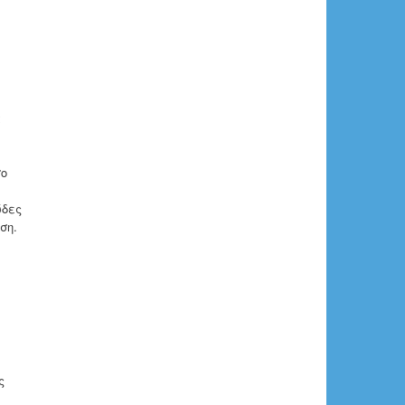
α
σο
ώδες
ση.
ς