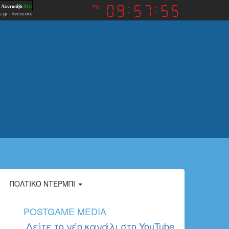
PM
.gr
-
livescore
ΠΟΛΤΙΚΌ ΝΤΈΡΜΠΙ
POSTGAME MEDIA
Δείτε το νέο κανάλι στο YouTube