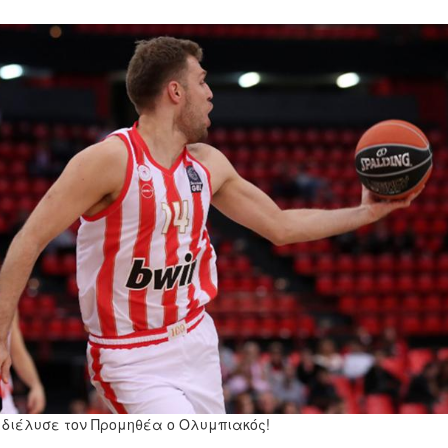
13334.jpg
 διέλυσε τον Προμηθέα ο Ολυμπιακός!