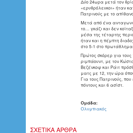
Δύο 24ωρα μετά τον θρί
«ερυθρόλευκοι» ήταν κατ
Πατρινούς με το απίθανο
Μετά από ένα ανταγωνι
το… γκάζι και δεν κοίτα
μέσα της τέταρτης περιό
ήταν και η πέμπτη διαδο
στο 5-1 στο πρωτάθλημα
Πρώτος σκόρερ για τους 
ριμπάουντ, με τον Κώστα
Βεζένκοφ και Ράιτ πρόσ
ματς με 12, την ώρα όπ
Για τους Πατρινούς, που
πόντους και 6 ασίστ.
Ομάδα:
Ολυμπιακός
ΣΧΕΤΙΚΑ ΑΡΘΡΑ