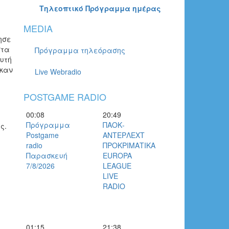
Τηλεοπτικό Πρόγραμμα ημέρας
MEDIA
ησε
στα
Πρόγραμμα τηλεόρασης
Αυτή
ηκαν
Live Webradio
POSTGAME RADIO
00:08
20:49
Πρόγραμμα
ΠΑΟΚ-
ς.
Postgame
ΑΝΤΕΡΛΕΧΤ
radio
ΠΡΟΚΡΙΜΑΤΙΚΑ
Παρασκευή
EUROPA
7/8/2026
LEAGUE
LIVE
RADIO
01:15
21:38