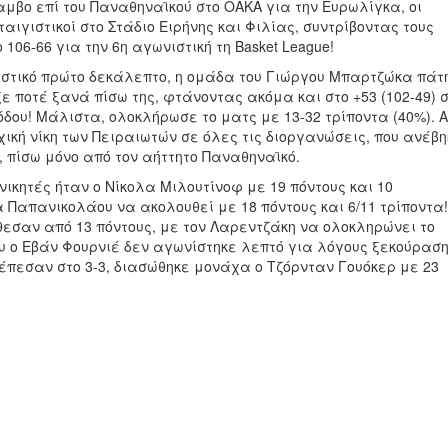
αμβο επί του Παναθηναϊκού στο ΟΑΚΑ για την Ευρωλίγκα, οι
αιγιστικοί στο Στάδιο Ειρήνης και Φιλίας, συντρίβοντας τους
 106-66 για την 6η αγωνιστική τη Basket League!
στικό πρώτο δεκάλεπτο, η ομάδα του Γιώργου Μπαρτζώκα πάτ
ξε ποτέ ξανά πίσω της, φτάνοντας ακόμα και στο +53 (102-49) 
δου! Μάλιστα, ολοκλήρωσε το ματς με 13-32 τρίποντα (40%). 
χική νίκη των Πειραιωτών σε όλες τις διοργανώσεις, που ανέβ
, πίσω μόνο από τον αήττητο Παναθηναϊκό.
νικητές ήταν ο Νίκολα Μιλουτίνοφ με 19 πόντους και 10
 Παπανικολάου να ακολουθεί με 18 πόντους και 6/11 τρίποντα!
θεσαν από 13 πόντους, με τον Λαρεντζάκη να ολοκληρώνει το
ου ο Εβάν Φουρνιέ δεν αγωνίστηκε λεπτό για λόγους ξεκούραση
 έπεσαν στο 3-3, διασώθηκε μονάχα ο Τζόρνταν Γουόκερ με 23