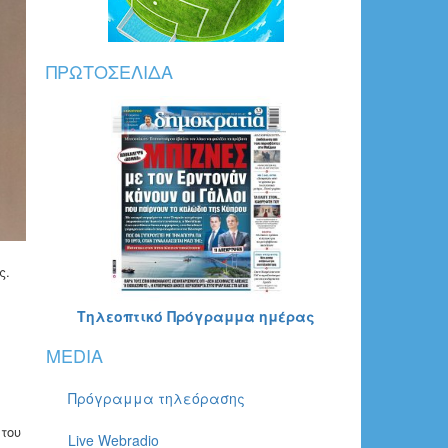
ΠΡΩΤΟΣΈΛΙΔΑ
ς.
Τηλεοπτικό Πρόγραμμα ημέρας
MEDIA
Πρόγραμμα τηλεόρασης
του
Live Webradio