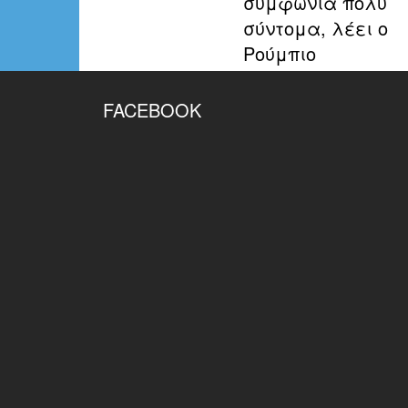
συμφωνία πολύ
σύντομα, λέει ο
Ρούμπιο
FACEBOOK