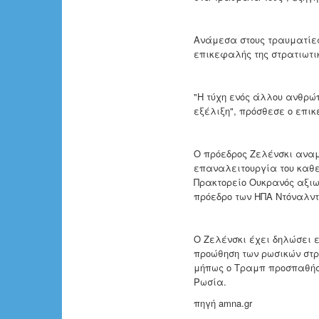
Ανάμεσα στους τραυματίες
επικεφαλής της στρατιωτική
"Η τύχη ενός άλλου ανθρώ
εξέλιξη", πρόσθεσε ο επικ
Ο πρόεδρος Ζελένσκι αναμέ
επαναλειτουργία του καθε
Πρακτορείο Ουκρανός αξιω
πρόεδρο των ΗΠΑ Ντόναλν
Ο Ζελένσκι έχει δηλώσει 
προώθηση των ρωσικών στρ
μήπως ο Τραμπ προσπαθήσε
Ρωσία.
πηγή amna.gr