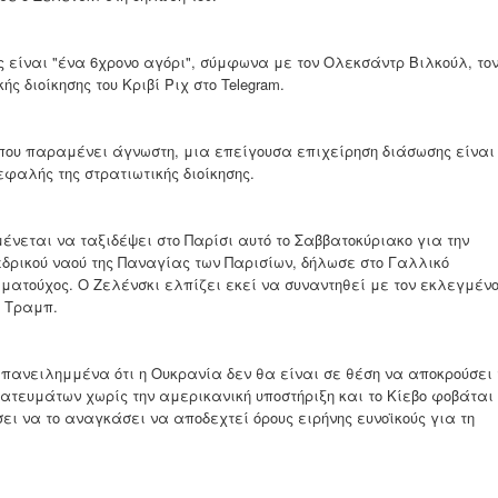
 είναι "ένα 6χρονο αγόρι", σύμφωνα με τον Ολεκσάντρ Βιλκούλ, το
ς διοίκησης του Κριβί Ριχ στο Telegram.
που παραμένει άγνωστη, μια επείγουσα επιχείρηση διάσωσης είναι
εφαλής της στρατιωτικής διοίκησης.
νεται να ταξιδέψει στο Παρίσι αυτό το Σαββατοκύριακο για την
δρικού ναού της Παναγίας των Παρισίων, δήλωσε στο Γαλλικό
ματούχος. Ο Ζελένσκι ελπίζει εκεί να συναντηθεί με τον εκλεγμέν
τ Τραμπ.
επανειλημμένα ότι η Ουκρανία δεν θα είναι σε θέση να αποκρούσει 
ατευμάτων χωρίς την αμερικανική υποστήριξη και το Κίεβο φοβάται
ι να το αναγκάσει να αποδεχτεί όρους ειρήνης ευνοϊκούς για τη