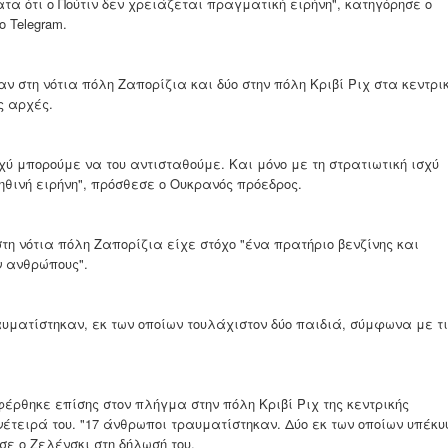
α ότι ο Πούτιν δεν χρειάζεται πραγματική ειρήνη", κατηγόρησε ο
 Telegram.
 στη νότια πόλη Ζαπορίζια και δύο στην πόλη Kριβί Ριχ στα κεντρι
ς αρχές.
σχύ μπορούμε να του αντισταθούμε. Και μόνο με τη στρατιωτική ισχύ
θινή ειρήνη", πρόσθεσε ο Ουκρανός πρόεδρος.
η νότια πόλη Ζαπορίζια είχε στόχο "ένα πρατήριο βενζίνης και
 ανθρώπους".
υματίστηκαν, εκ των οποίων τουλάχιστον δύο παιδιά, σύμφωνα με τι
έρθηκε επίσης στον πλήγμα στην πόλη Κριβί Ριχ της κεντρικής
νέτειρά του. "17 άνθρωποι τραυματίστηκαν. Δύο εκ των οποίων υπέκ
σε ο Ζελένσκι στη δήλωσή του.