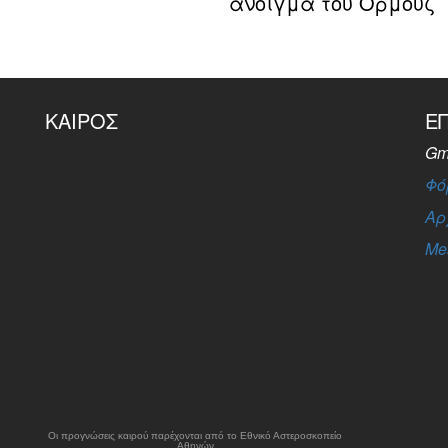
άνοιγμα του Ορμούζ
ΚΑΙΡΌΣ
Ε
Gm
Φό
Αρ
Me
Οι προγνώσεις καιρού παρέχονται από το Εθνικό Αστεροσκοπείο
Αθηνών