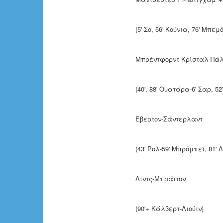
(5' Σο, 56' Κούνια, 76' Μπεμ
Μπρέντφορντ-Κρίσταλ 
(40', 88' Ουατάρα-6' Σαρ, 52
Έβερτον-Σάντερλαν
(43' Ρολ-59' Μπρόμπεϊ, 81' Λ
Λιντς-Μπράιτον 
(90'+ Κάλβερτ-Λιούιν)