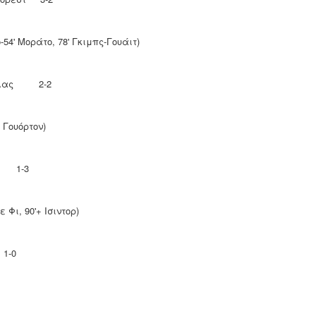
ό-54' Μοράτο, 78' Γκιμπς-Γουάιτ)
Πάλας 2-2
' Γουόρτον)
τ 1-3
ε Φι, 90'+ Ισιντορ)
1-0