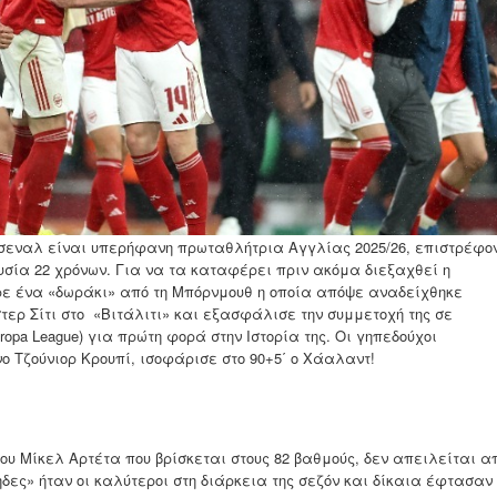
Άρσεναλ είναι υπερήφανη πρωταθλήτρια Αγγλίας 2025/26, επιστρέφο
υσία 22 χρόνων. Για να τα καταφέρει πριν ακόμα διεξαχθεί η
ρε ένα «δωράκι» από τη Μπόρνμουθ η οποία απόψε αναδείχθηκε
τερ Σίτι στο «Βιτάλιτι» και εξασφάλισε την συμμετοχή της σε
opa League) για πρώτη φορά στην Ιστορία της. Οι γηπεδούχοι
ο Τζούνιορ Κρουπί, ισοφάρισε στο 90+5΄ ο Χάαλαντ!
του Μίκελ Αρτέτα που βρίσκεται στους 82 βαθμούς, δεν απειλείται α
έρηδες» ήταν οι καλύτεροι στη διάρκεια της σεζόν και δίκαια έφτασαν