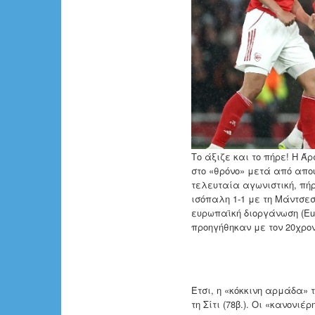
Το άξιζε και το πήρε! Η 
στο «θρόνο» μετά από απο
τελευταία αγωνιστική, πή
ισόπαλη 1-1 με τη Μάντσεσ
ευρωπαϊκή διοργάνωση (Eur
προηγήθηκαν με τον 20χρον
Έτσι, η «κόκκινη αρμάδα» 
τη Σίτι (78β.). Οι «κανονι