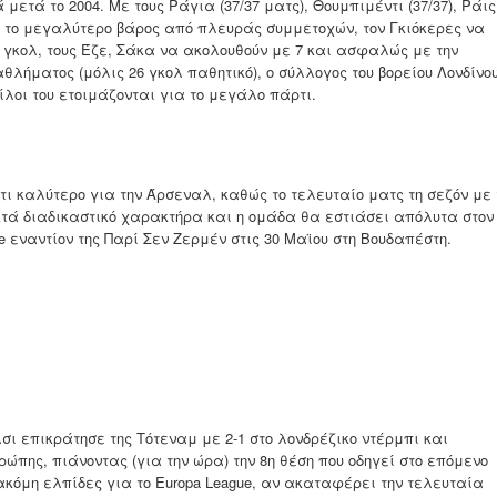
 μετά το 2004. Με τους Ράγια (37/37 ματς), Θουμπιμέντι (37/37), Ράις 
ν το μεγαλύτερο βάρος από πλευράς συμμετοχών, τον Γκιόκερες να
 γκολ, τους Έζε, Σάκα να ακολουθούν με 7 και ασφαλώς με την
λήματος (μόλις 26 γκολ παθητικό), ο σύλλογος του βορείου Λονδίνο
φίλοι του ετοιμάζονται για το μεγάλο πάρτι.
,τι καλύτερο για την Άρσεναλ, καθώς το τελευταίο ματς τη σεζόν με 
κτά διαδικαστικό χαρακτήρα και η ομάδα θα εστιάσει απόλυτα στον
ue εναντίον της Παρί Σεν Ζερμέν στις 30 Μαϊου στη Βουδαπέστη.
ι επικράτησε της Τότεναμ με 2-1 στο λονδρέζικο ντέρμπι και
ρώπης, πιάνοντας (για την ώρα) την 8η θέση που οδηγεί στο επόμενο
ι ακόμη ελπίδες για το Europa League, αν ακαταφέρει την τελευταία