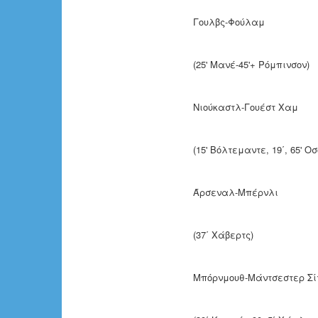
Γουλβς-Φούλαμ 
(25' Μανέ-45'+ Ρόμπινσον)
Νιούκαστλ-Γουέστ Χα
(15' Βόλτεμαντε, 19΄, 65' Ο
Άρσεναλ-Μπέρνλι
(37΄ Χάβερτς)
Μπόρνμουθ-Μάντσεστερ 