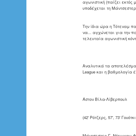
αγωνιστική (παίζει εκτός 
υποδέχεται τη Μάντσεστερ 
Την ίδια ώρα η Τότεναμ πα
να... αγχώνεται για την π
τελευταία αγωνιστική κόντ
Αναλυτικά τα αποτελέσματα
League και η βαθμολογία έ
Άστον Βίλα-Λίβερπου
(42' Ρότζερς, 57', 73' Γουότκ
Μάντσεστερ Γ.-Νότιγχαμ 