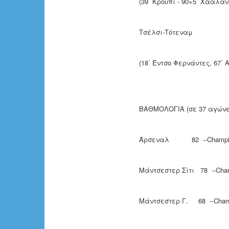
(39΄ Κρουπί - 90+5΄ Χάαλαν
Τσέλσι-Τότεναμ 
(18΄ Έντσο Φερνάντες, 67΄ 
ΒΑΘΜΟΛΟΓΙΑ (σε 37 αγώνε
Άρσεναλ 82 --Champions
Μάντσεστερ Σίτι 78 --Cham
Μάντσεστερ Γ. 68 --Champ