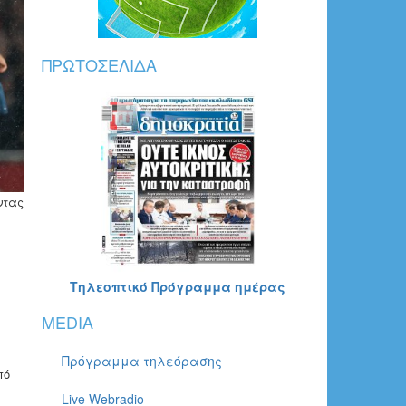
ΠΡΩΤΟΣΈΛΙΔΑ
ντας
Τηλεοπτικό Πρόγραμμα ημέρας
MEDIA
Πρόγραμμα τηλεόρασης
πό
Live Webradio