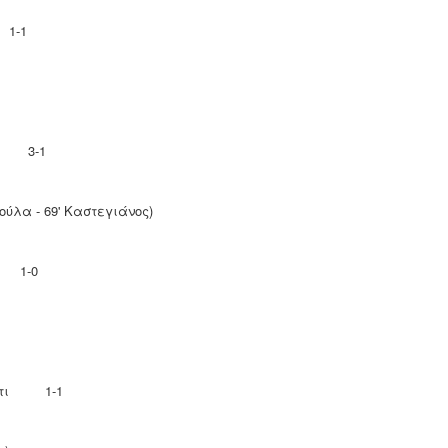
1-1
μ 3-1
σούλα - 69' Καστεγιάνος)
 1-0
Σίτι 1-1