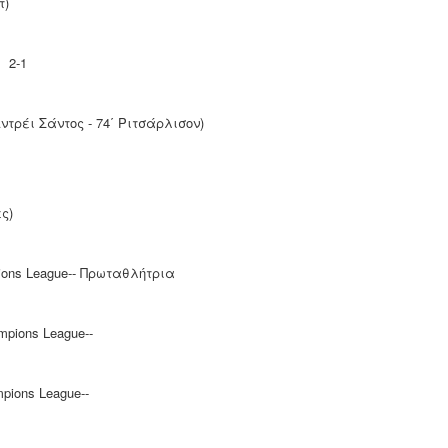
τ)
2-1
Αντρέι Σάντος - 74΄ Ριτσάρλισον)
ς)
 League-- Πρωταθλήτρια
pions League--
ions League--