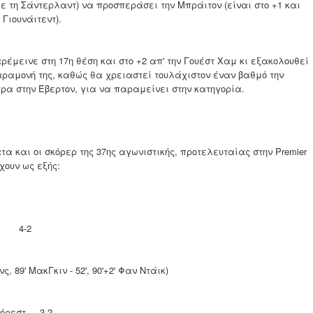
με τη Σάντερλαντ) να προσπεράσει την Μπράιτον (είναι στο +1 και
Γιουνάιτεντ).
ρέμεινε στη 17η θέση και στο +2 απ' την Γουέστ Χαμ κι εξακολουθεί
αραμονή της, καθώς θα χρειαστεί τουλάχιστον έναν βαθμό την
ρα στην Έβερτον, για να παραμείνει στην κατηγορία.
 και οι σκόρερ της 37ης αγωνιστικής, προτελευταίας στην Premier
χουν ως εξής:
λ 4-2
ινς, 89' ΜακΓκιν - 52', 90'+2' Φαν Ντάικ)
Φόρεστ 3-2