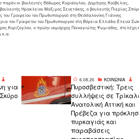
ο παρόν οι βουλευτές Θόδωρος Καράογλου, Δημήτρης Κούβελας,
 βουλευτής Ηρακλείου Μάξιμος Σενετάκης, ο βουλευτής Πιερίας Σπύρ
ής του Γραφείου του Πρωθυπουργού στη Θεσσαλονίκη Γιάννης
τρια του Γραφείου του Πρωθυπουργού στη Βόρεια Ελλάδα Έλενα Σώκ
ρος Κυρίζογλου, ο πρώην νομάρχης Παναγιώτης Ψωμιάδης, στελέχη 
 κ.α.
6.08.26
ΚΟΙΝΩΝΙΑ
νη για
Πυροσβεστική: Τρεις
 Σκύρο
συλλήψεις σε Τρίκαλ
Ανατολική Αττική και
Πρέβεζα για πρόκλησ
πυρκαγιάς και
παραβάσεις
πυροπροστασίας