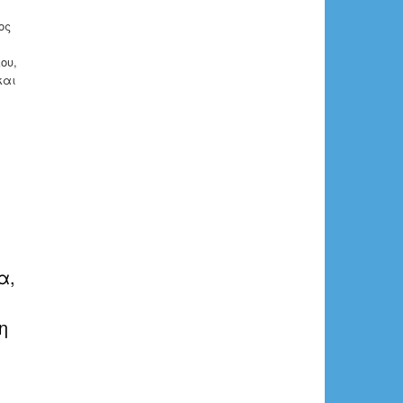
ος
ου,
και
α,
η