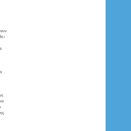
πουν
βει
α
α
με
να
ι
της