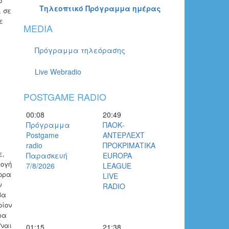
ο
Τηλεοπτικό Πρόγραμμα ημέρας
, σε
ε
MEDIA
Πρόγραμμα τηλεόρασης
Live Webradio
POSTGAME RADIO
00:08
20:49
Πρόγραμμα
ΠΑΟΚ-
Postgame
ΑΝΤΕΡΛΕΧΤ
radio
ΠΡΟΚΡΙΜΑΤΙΚΑ
ε,
Παρασκευή
EUROPA
λογή
7/8/2026
LEAGUE
τορα
LIVE
ν
RADIO
βα
οίον
ρα
'ναι
01:15
21:38