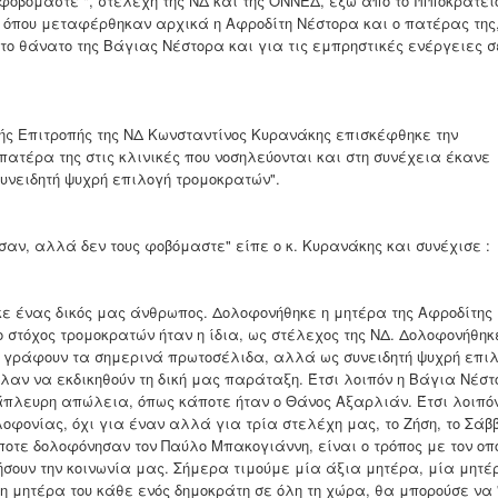
φοβόμαστε ", στελέχη της ΝΔ και της ΟΝΝΕΔ, έξω από το Ιπποκράτει
 όπου μεταφέρθηκαν αρχικά η Αφροδίτη Νέστορα και ο πατέρας της
το θάνατο της Βάγιας Νέστορα και για τις εμπρηστικές ενέργειες σ
ής Επιτροπής της ΝΔ Κωνσταντίνος Κυρανάκης επισκέφθηκε την
πατέρα της στις κλινικές που νοσηλεύονται και στη συνέχεια έκανε
υνειδητή ψυχρή επιλογή τρομοκρατών".
αν, αλλά δεν τους φοβόμαστε" είπε ο κ. Κυρανάκης και συνέχισε :
κε ένας δικός μας άνθρωπος. Δολοφονήθηκε η μητέρα της Αφροδίτης
ο στόχος τρομοκρατών ήταν η ίδια, ως στέλεχος της ΝΔ. Δολοφονήθηκ
ς γράφουν τα σημερινά πρωτοσέλιδα, αλλά ως συνειδητή ψυχρή επι
ελαν να εκδικηθούν τη δική μας παράταξη. Έτσι λοιπόν η Βάγια Νέσ
άπλευρη απώλεια, όπως κάποτε ήταν ο Θάνος Αξαρλιάν. Έτσι λοιπό
οφονίας, όχι για έναν αλλά για τρία στελέχη μας, το Ζήση, το Σάβ
ποτε δολοφόνησαν τον Παύλο Μπακογιάννη, είναι ο τρόπος με τον οπ
ήσουν την κοινωνία μας. Σήμερα τιμούμε μία άξια μητέρα, μία μητέ
η μητέρα του κάθε ενός δημοκράτη σε όλη τη χώρα, θα μπορούσε να 