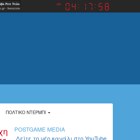
AM
.gr
-
livescore
ΠΟΛΤΙΚΌ ΝΤΈΡΜΠΙ
χη
POSTGAME MEDIA
το
Δείτε το νέο κανάλι στο YouTube