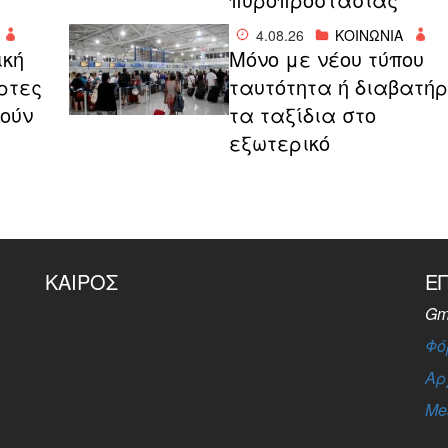
4.08.26
ΚΟΙΝΩΝΙΑ
ική
Μόνο με νέου τύπου
ρτες
ταυτότητα ή διαβατήρ
ρούν
τα ταξίδια στο
εξωτερικό
ΚΑΙΡΌΣ
Ε
Gm
Φό
Αρ
Me