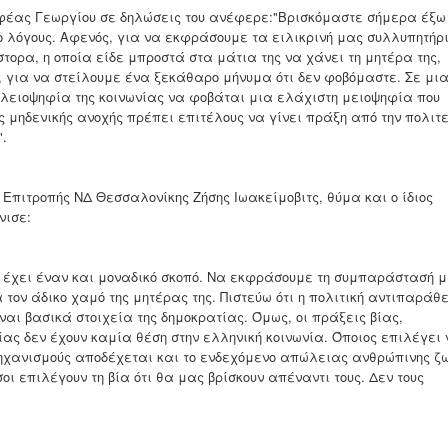
φέας Γεωργίου σε δηλώσεις του ανέφερε:"Βρισκόμαστε σήμερα έξω
ύο λόγους. Αφενός, για να εκφράσουμε τα ειλικρινή μας συλλυπητήρ
τορα, η οποία είδε μπροστά στα μάτια της να χάνει τη μητέρα της,
 για να στείλουμε ένα ξεκάθαρο μήνυμα ότι δεν φοβόμαστε. Σε μι
πλειοψηφία της κοινωνίας να φοβάται μια ελάχιστη μειοψηφία που
ης μηδενικής ανοχής πρέπει επιτέλους να γίνει πράξη από την πολιτ
".
 Επιτροπής ΝΔ Θεσσαλονίκης Ζήσης Ιωακείμοβιτς, θύμα και ο ίδιος
νισε:
 έχει έναν και μοναδικό σκοπό. Να εκφράσουμε τη συμπαράστασή 
 τον άδικο χαμό της μητέρας της. Πιστεύω ότι η πολιτική αντιπαράθ
ίναι βασικά στοιχεία της δημοκρατίας. Όμως, οι πράξεις βίας,
ας δεν έχουν καμία θέση στην ελληνική κοινωνία. Όποιος επιλέγει 
μηχανισμούς αποδέχεται και το ενδεχόμενο απώλειας ανθρώπινης ζω
οι επιλέγουν τη βία ότι θα μας βρίσκουν απέναντι τους. Δεν τους