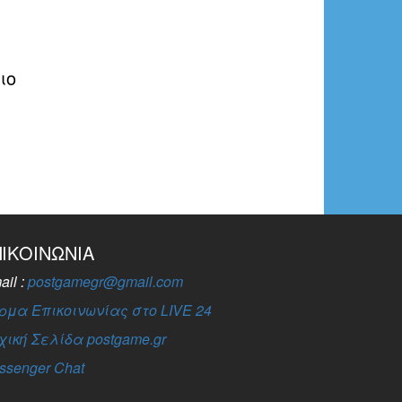
ιο
ΠΙΚΟΙΝΩΝΊΑ
ail :
postgamegr@gmail.com
ρμα Επικοινωνίας στο LIVE 24
χική Σελίδα postgame.gr
ssenger Chat