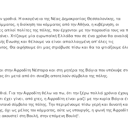
ν γροθιά. Η οικογένεια της Νέας Δημοκρατίας Θεσσαλονίκης, τα
όμματος, η διοίκηση του κόμματος από την Αθήνα, η κυβέρνηση, οι
ς απλοί πολίτες της πόλης, που έρχονται με την παρουσία τους να 
φτάνει. Χτίζουμε μία ευρωπαϊκή Ελλάδα που σε ένα χρόνο θα αναλά
κής Ένωσης και θέλουμε να είναι απαλλαγμένη απ' όλες τις
ντος. Θα αφήσουμε ότι μας στράβωσε πίσω και θα τα φτιάξουμε όλ
ι στην Αφροδίτη Νέστορα και στη μητέρα της Βάγια που υπέκυψε στ
ς ότι μετά από ότι συνέβη αποτελούν σύμβολα της πόλης.
θιά. Για την Αφροδίτη θέλω να πω, ότι την ξέρω πολλά χρόνια έχου
τι έχει γίνει, από χτες, η Αφροδίτη είναι μαζί με την κυρία Βάγια έ
ντανό σύμβολο της πόλης. Την περιμένουμε πίσω γερή και δυνατή κα
ς, όχι ως μέλος του κόμματος, ούτε ως υπουργός, η φωνή της Αφροδί
 ακουστεί στη Βουλή, στην επόμενη Βουλή".