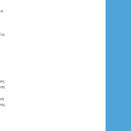
ια
α
εία
μας
εση
να
ής.