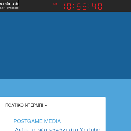
AM
.gr
-
livescore
ΠΟΛΤΙΚΌ ΝΤΈΡΜΠΙ
POSTGAME MEDIA
Δείτε το νέο κανάλι στο YouTube