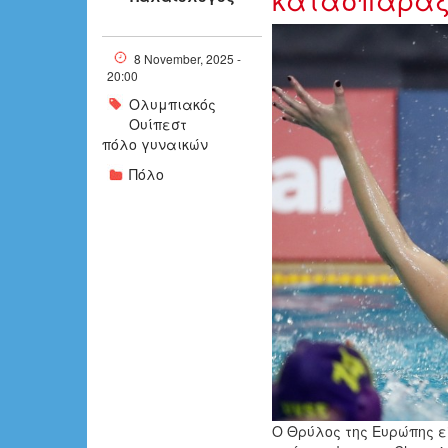
4886791fff.jpg
8 November, 2025 -
20:00
Ολυμπιακός
Ουίπεστ
πόλο γυναικών
Πόλο
Ο Θρύλος της Ευρώπης ε