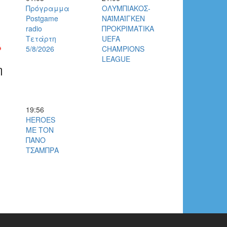
Πρόγραμμα
ΟΛΥΜΠΙΑΚΟΣ-
Postgame
ΝΑΪΜΑΊΓΚΕΝ
radio
ΠΡΟΚΡΙΜΑΤΙΚΑ
Τετάρτη
UEFA
5/8/2026
CHAMPIONS
LEAGUE
η
19:56
HEROES
ΜΕ ΤΟΝ
ΠΑΝΟ
ΤΣΑΜΠΡΑ