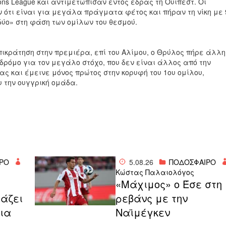
ns League και αντιμετώπισαν εντός έδρας τη Ούιπεστ. Οι
 ότι είναι για μεγάλα πράγματα φέτος και πήραν τη νίκη με 
δύο» στη φάση των ομίλων του θεσμού.
πικράτηση στην πρεμιέρα, επί του Αλίμου, ο Θρύλος πήρε άλλη
 δρόμο για τον μεγάλο στόχο, που δεν είναι άλλος από την
ς και έμεινε μόνος πρώτος στην κορυφή του 1ου ομίλου,
 την ουγγρική ομάδα.
ΡΟ
5.08.26
ΠΟΔΟΣΦΑΙΡΟ
Κώστας Παλαιολόγος
«Μάχιμος» ο Έσε στη
άζει
ρεβάνς με την
για
Ναϊμέγκεν