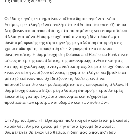
τις επόμενες δεκαετίες.
Οι ίδιες πηγές επισημαίνουν: «Όταν δημιουργούνται νέοι
θεσμοί, η επιλογή είναι απλή: είτε κάθεσαι στο τραπέζι όπου
λαμβάνονται οι αποφάσεις, είτε περιμένεις να αποφασίσουν
άλλοι για σένα.Η συμμετοχή από την αρχή δίνει δικαίωμα
συνδιαμόρφωσης της στρατηγικής, μεγαλύτερη επιρροή στις
χρηματοδοτήσεις, πρόσβαση σε πληροφορία και δίκτυα
συνεργασίας. Η συμμετοχή στη Defense and Resilience Bank είναι
ψήφος υπέρ της ασφάλειας, της οικονομικής ανθεκτικότητας
και της τεχνολογικής ανταγωνιστικότητας. Σε μια εποχή όπου οι
κίνδυνοι δεν γνωρίζουν σύνορα, η χώρα επιλέγει να βρίσκεται
μεταξύ εκείνων που σχεδιάζουν τις λύσεις, αντί να
περιορίζεται στο να προσαρμόζεται στις αποφάσεις άλλων. Η
συμμετοχή διασφαλίζει μεγαλύτερη επιρροή, περισσότερες
ευκαιρίες για την εγχώρια οικονομία και ισχυρότερη
προστασία των κρίσιμων υποδομών και των πολιτών».
Επίσης, τονίζουν: «Η εξωτερική πολιτική δεν ασκείται με άδειες
καρέκλες. Αν μια χώρα, με την οποία έχουμε διαφορές,
συμμετέχει σε έναν νέο θεσμό, η δική μας απάντηση δεν