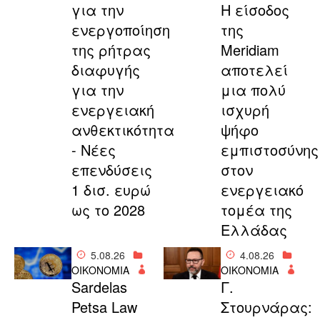
για την
Η είσοδος
ενεργοποίηση
της
της ρήτρας
Meridiam
διαφυγής
αποτελεί
για την
μια πολύ
ενεργειακή
ισχυρή
ανθεκτικότητα
ψήφο
- Νέες
εμπιστοσύνης
επενδύσεις
στον
1 δισ. ευρώ
ενεργειακό
ως το 2028
τομέα της
Ελλάδας
5.08.26
4.08.26
ΟΙΚΟΝΟΜΙΑ
ΟΙΚΟΝΟΜΙΑ
Sardelas
Γ.
Petsa Law
Στουρνάρας: