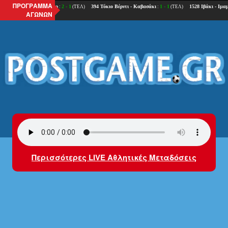
ΠΡΟΓΡΑΜΜΑ
ΑΓΩΝΩΝ
Περισσότερες LIVE Αθλητικές Μεταδόσεις