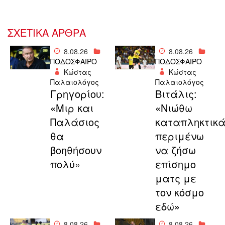
ΣΧΕΤΙΚΑ ΑΡΘΡΑ
8.08.26
8.08.26
ΠΟΔΟΣΦΑΙΡΟ
ΠΟΔΟΣΦΑΙΡΟ
Κώστας
Κώστας
Παλαιολόγος
Παλαιολόγος
Γρηγορίου:
Βιτάλις:
«Μιρ και
«Νιώθω
Παλάσιος
καταπληκτικά
θα
περιμένω
βοηθήσουν
να ζήσω
πολύ»
επίσημο
ματς με
τον κόσμο
εδώ»
8.08.26
8.08.26