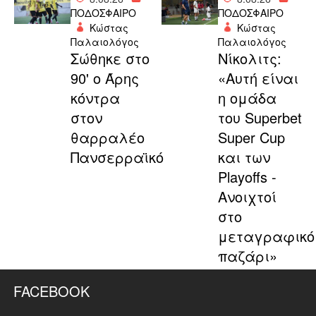
ΠΟΔΟΣΦΑΙΡΟ
ΠΟΔΟΣΦΑΙΡΟ
Κώστας
Κώστας
Παλαιολόγος
Παλαιολόγος
Σώθηκε στο
Νίκολιτς:
90' ο Άρης
«Αυτή είναι
κόντρα
η ομάδα
στον
του Superbet
θαρραλέο
Super Cup
Πανσερραϊκό
και των
Playoffs -
Ανοιχτοί
στο
μεταγραφικό
παζάρι»
FACEBOOK