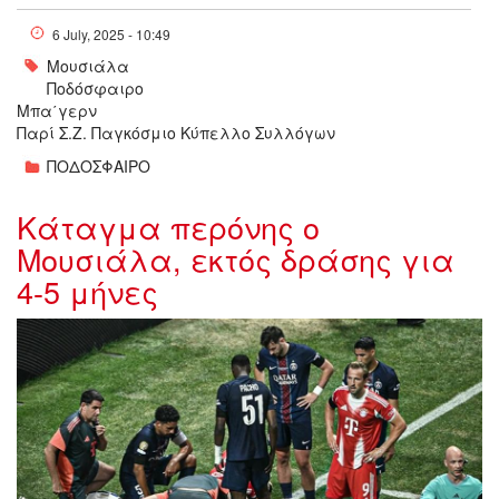
6 July, 2025 - 10:49
Μουσιάλα
Ποδόσφαιρο
Μπα΄γερν
Παρί Σ.Ζ. Παγκόσμιο Κύπελλο Συλλόγων
ΠΟΔΟΣΦΑΙΡΟ
Κάταγμα περόνης ο
Μουσιάλα, εκτός δράσης για
4-5 μήνες
musiala-photo_011325.jpg