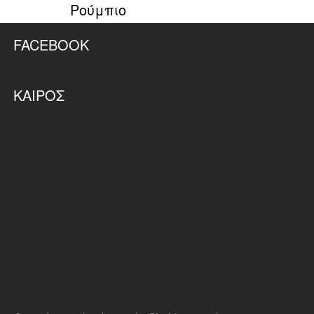
Ρούμπιο
FACEBOOK
ΚΑΙΡΌΣ