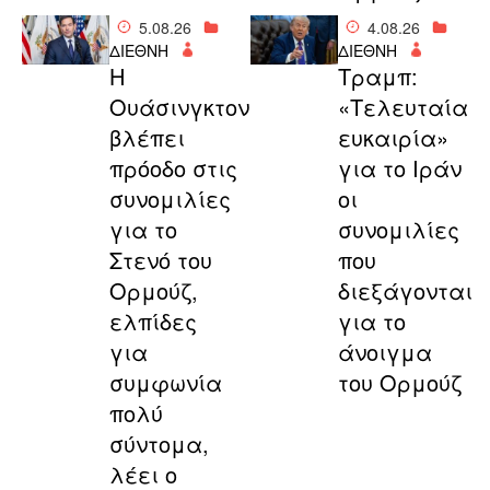
5.08.26
4.08.26
ΔΙΕΘΝΗ
ΔΙΕΘΝΗ
Η
Τραμπ:
Ουάσινγκτον
«Τελευταία
βλέπει
ευκαιρία»
πρόοδο στις
για το Ιράν
συνομιλίες
οι
για το
συνομιλίες
Στενό του
που
Ορμούζ,
διεξάγονται
ελπίδες
για το
για
άνοιγμα
συμφωνία
του Ορμούζ
πολύ
σύντομα,
λέει ο