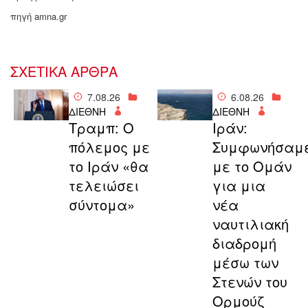
πηγή amna.gr
ΣΧΕΤΙΚΑ ΑΡΘΡΑ
7.08.26
6.08.26
ΔΙΕΘΝΗ
ΔΙΕΘΝΗ
Τραμπ: Ο
Ιράν:
πόλεμος με
Συμφωνήσαμ
το Ιράν «θα
με το Ομάν
τελειώσει
για μια
σύντομα»
νέα
ναυτιλιακή
διαδρομή
μέσω των
Στενών του
Ορμούζ