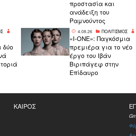
προστασία και
ανάδειξη του
Ραμνούντος
ΟΣ
4.08.26
ΠΟΛΙΤΙΣΜΟΣ
«I-ONE»: Παγκόσμια
ι δύο
πρεμιέρα για το νέο
νά
έργο του Ιβάν
στοριά
Βιριπάγεφ στην
Επίδαυρο
ΚΑΙΡΌΣ
Ε
Gm
Φό
Αρ