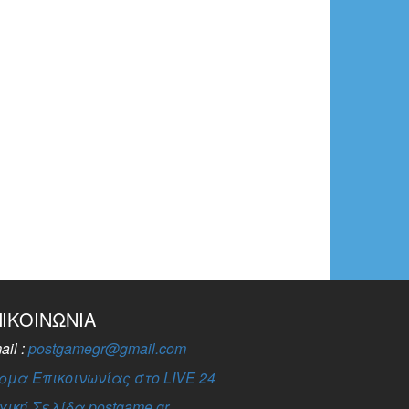
ΠΙΚΟΙΝΩΝΊΑ
ail :
postgamegr@gmail.com
ρμα Επικοινωνίας στο LIVE 24
χική Σελίδα postgame.gr