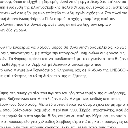
σιουμ, όπου διεξήχθη η διμερής συνάντηση εργασίας. Στο επίκεντρο 
ική ενίσχυση της ελληνοσερβικής πολιτιστικής συνεργασίας, ώστε να
τανακλά στο εξαιρετικό επίπεδο των διμερών σχέσεων. Στο πλαίσιο
τική διοργάνωση Φόρουμ Πολιτισμού, αρχής γενομένης από τον
αλονίκη, που θα συγκεντρώνει τους επικεφαλής των κύριων
των δύο χωρών.
ν την ευκαιρία να λάβουν μέρος σε συνάντηση ολομέλειας, καθώς 
ρείς συναντήσεις, με στόχο την υπογραφή μνημονίων συνεργασίας
ών. Το Φόρουμ πρόκειται να συνδυαστεί με τα εγκαίνια, στο Βυζαντ
ς έκθεσης για τα σερβικά μεσαιωνικά μοναστήρια που
άλογο Μνημείων Παγκόσμιας Κληρονομιάς σε Κίνδυνο της UNESCO -
κε επί τάπητος κατά τη διάρκεια της συζήτησης.
ε στη συνεργασία που υφίσταται ήδη στον τομέα της συντήρησης,
ρου Βυζαντινών και Μεταβυζαντινών Μνημείων, καθώς και στους
δέουν τους δύο λαούς. Μεταξύ αυτών είναι τα συμμαχικά κοιμητήρια 
, όπου βρίσκονται θαμμένοι περίπου 7.500 Σέρβοι στρατιώτες, καθώ
οστεοφυλάκιο στο νησάκι Βίδο, απέναντι από την Κέρκυρα, το οποίο
 και νοσοκομείο για χιλιάδες Σέρβους στρατιώτες και πρόσφυγες κ
πολλοί από τους οποίους άφησαν εκεί την τελευταία τους πνοή.