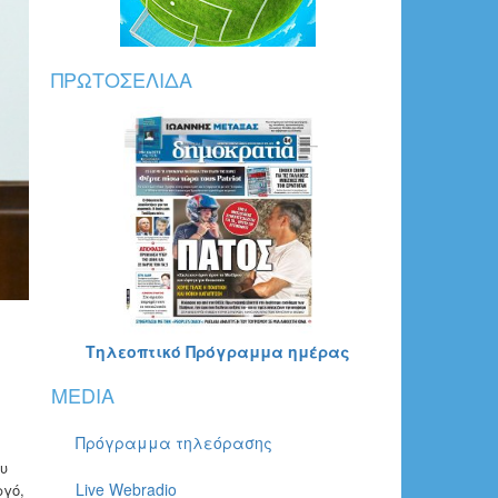
ΠΡΩΤΟΣΈΛΙΔΑ
Τηλεοπτικό Πρόγραμμα ημέρας
MEDIA
Πρόγραμμα τηλεόρασης
υ
Live Webradio
ργό,