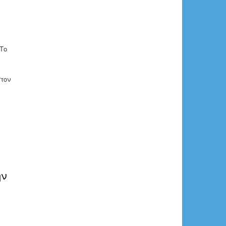
Το
ι
τον
ην