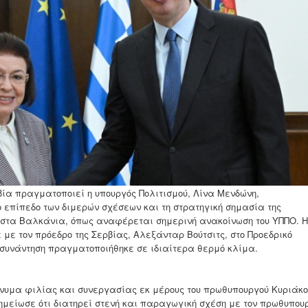
βία πραγματοποιεί η υπουργός Πολιτισμού, Λίνα Μενδώνη,
ο επίπεδο των διμερών σχέσεων και τη στρατηγική σημασία της
 στα Βαλκάνια, όπως αναφέρεται σημερινή ανακοίνωση του ΥΠΠΟ. Η
με τον πρόεδρο της Σερβίας, Αλεξάνταρ Βούτσιτς, στο Προεδρικό
 συνάντηση πραγματοποιήθηκε σε ιδιαίτερα θερμό κλίμα.
υμα φιλίας και συνεργασίας εκ μέρους του πρωθυπουργού Κυριάκο
σημείωσε ότι διατηρεί στενή και παραγωγική σχέση με τον πρωθυπου