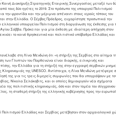
 Κοινή Διακήρυξη Στρατηγικής Εταιρικής Συνεργασίας μεταξύ των δ
πό τους δύο ηγέτες το 2019. Στο πρόσωπο της υπουργού Πολιτισμού
α την φροντίδα και την μέριμνα απέναντι στους ιερούς τόπους του
νται στην Ελλάδα. Ο Σέρβος Πρόεδρος, ευχαρίστησε προσωπικά την
υ ελληνικού υπουργείου Πολιτισμού στη διοργάνωση της έκθεσης για 
υ Αγίου Σάββα. Πρόκειται για μία έκθεση με ιδιαίτερη απήχηση στον
εικνύει το κοινό θρησκευτικό και πολιτιστικό υπόβαθρο Ελλάδας και
νέλαβε στη Λίνα Μενδώνη ότι «η στήριξη της Σερβίας στο αίτημα τ
η των Γλυπτών του Παρθενώνα είναι διαρκής, ειλικρινής και
πίσης, την Ελλάδα για τη στήριξή της στην εγγραφή σερβικών μνημ
 Κληρονομιάς της UNESCO. Αντίστοιχα, η Λίνα Μενδώνη μετέφερε σ
ίησή της για τις τρεις διμερείς συμφωνίες που θα υπογράψουν με το
ρβίας, Νίκολα Σελάκοβιτς, και οι οποίες δημιουργούν νέα σχήματα
μέα της πολιτιστικής κληρονομιάς, όσο και στον τομέα του σύγχρονου
λος, τη σταθερή στήριξη της ελληνικής κυβέρνησης προς την ευρωπα
ί Πολιτισμού Ελλάδας και Σερβίας μετέβησαν στον αρχαιολογικό χ