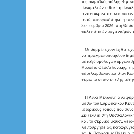
της ρωμαϊκής πόλης Βιμινά
συνομιλιών τέθηκε η συνολ
ανταποκρίνεται και να αν
αυτό, αποφασίστηκε η τακ
Σεπτέμβριο 2026, στη Θεσσ
πολιτιστικών οργανισμών 
Οι συμμετέχοντες θα έχου
να πραγματοποιήσουν διμε
μεταξύ ομόλογων οργανισμ
Μουσείο Θεσσαλονίκης, τη
περιλαμβάνονται στον Κατ
θέμα το οποίο επίσης τέθη
Η Λίνα Μενδώνη αναφέρθηκ
μέσω του Ευρωπαϊκού Κέντ
ιστορικούς τόπους που συν
Ζέιτενλικ στη Θεσσαλονίκη
και το σερβικό μαυσωλείο-
λειτούργησε ως καταφύγιο
τον Α΄ Παγκόσμιο Πόλεμο, 