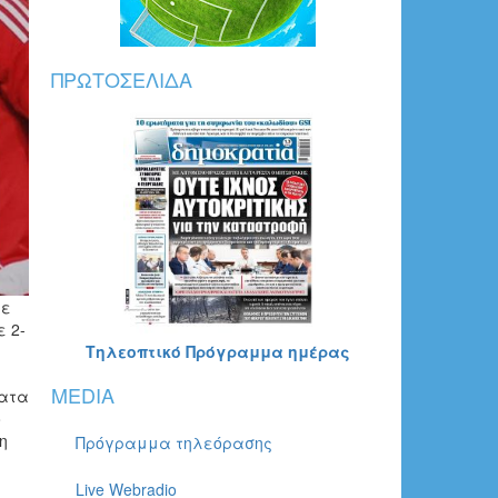
ΠΡΩΤΟΣΈΛΙΔΑ
ρε
σε
2-
Τηλεοπτικό Πρόγραμμα ημέρας
MEDIA
ματα
ο
η
Πρόγραμμα τηλεόρασης
Live Webradio