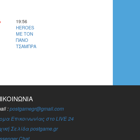
19:56
HEROES
ΜΕ ΤΟΝ
ΠΑΝΟ
ΤΣΑΜΠΡΑ
ΠΙΚΟΙΝΩΝΊΑ
ail :
postgamegr@gmail.com
ρμα Επικοινωνίας στο LIVE 24
χική Σελίδα postgame.gr
ssenger Chat