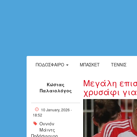
ΠΟΔΌΣΦΑΙΡΟ
ΜΠΆΣΚΕΤ
ΤΈΝΝΙΣ
Μεγάλη επιστ
Κώστας
χρυσάφι για
Παλαιολόγος
ddddddddd_18
10 January, 2026 -
18:52
Ουνιόν
Μάιντς
Ποδόσφαιρο