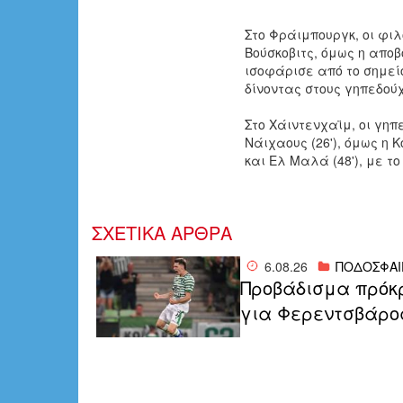
Στο Φράιμπουργκ, οι φι
Βούσκοβιτς, όμως η
αποβ
ισοφάρισε από το σημείο
δίνοντας στους γηπεδού
Στο Χάιντενχαϊμ, οι γηπ
Νάιχαους (26'), όμως η 
και Ελ Μαλά (48'), με τ
ΣΧΕΤΙΚΑ ΑΡΘΡΑ
6.08.26
ΠΟΔΟΣΦΑΙ
Προβάδισμα πρόκ
για Φερεντσβάρο