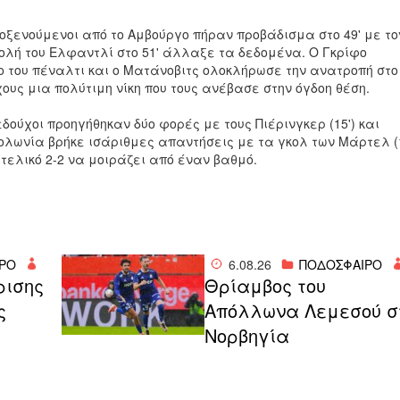
λοξενούμενοι από το Αμβούργο πήραν προβάδισμα στο 49' με το
ολή
του Ελφαντλί στο 51' άλλαξε τα δεδομένα. Ο Γκρίφο
 του πέναλτι και ο Ματάνοβιτς ολοκλήρωσε την ανατροπή στο 
χους μια
πολύτιμη νίκη
που τους ανέβασε στην όγδοη θέση.
εδούχοι προηγήθηκαν δύο φορές με τους Πιέρινγκερ (15') και
Κολωνία βρήκε
ισάριθμες απαντήσεις
με τα γκολ των Μάρτελ (1
ο τελικό 2-2 να μοιράζει από έναν βαθμό.
ΡΟ
6.08.26
ΠΟΔΟΣΦΑΙΡΟ
ρισης
Θρίαμβος του
ς
Απόλλωνα Λεμεσού σ
Νορβηγία