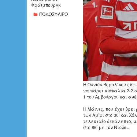
Φράϊμπουργκ
ΠΟΔΟΣΦΑΙΡΟ
Η Ουνιόν Βερολίνου έδε
να πάρει ισοπαλία
2-2
α
1
του Αμβούργου και ανέ
Η Μάιντς, που έχει βρει
των Αμίρι στο 30' και Χ
τελευταίο δεκάλεπτο, μ
στο 86' με τον Ντούκι.