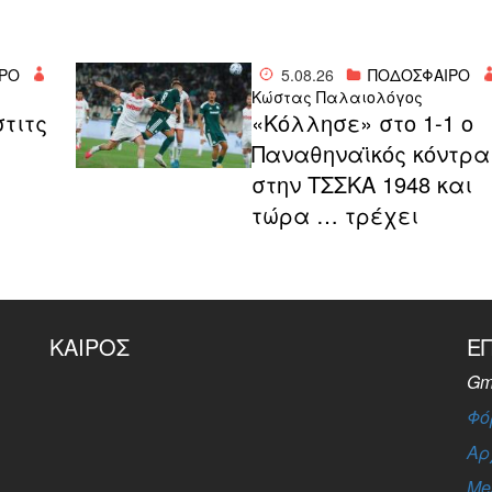
ΡΟ
5.08.26
ΠΟΔΟΣΦΑΙΡΟ
Κώστας Παλαιολόγος
στιτς
«Κόλλησε» στο 1-1 ο
Παναθηναϊκός κόντρα
στην ΤΣΣΚΑ 1948 και
τώρα … τρέχει
ΚΑΙΡΌΣ
Ε
Gm
Φό
Αρ
Me