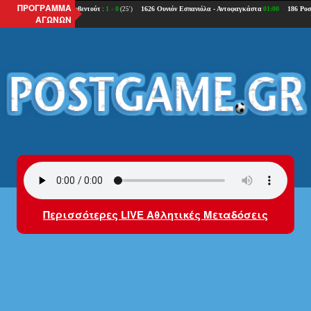
ΠΡΟΓΡΑΜΜΑ
ΑΓΩΝΩΝ
Περισσότερες LIVE Αθλητικές Μεταδόσεις