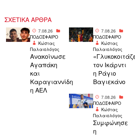
ΣΧΕΤΙΚΑ ΑΡΘΡΑ
7.08.26
7.08.26
ΠΟΔΟΣΦΑΙΡΟ
ΠΟΔΟΣΦΑΙΡΟ
Κώστας
Κώστας
Παλαιολόγος
Παλαιολόγος
Aνακοίνωσε
«Γλυκοκοιτάζ
Αγαπάκη
τον Ικάρντι
και
η Ράγιο
Καραγιαννίδη
Βαγιεκάνο
η ΑΕΛ
7.08.26
ΠΟΔΟΣΦΑΙΡΟ
Κώστας
Παλαιολόγος
Συμφώνησε
η