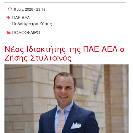
8 July, 2026 - 23:18
ΠΑΕ ΑΕΛ
Ποδόσφαιρο Ζήσης
ΠΟΔΟΣΦΑΙΡΟ
Νέος Ιδιοκτήτης της ΠΑΕ ΑΕΛ ο
Ζήσης Στυλιανός
725904881_1350040907110307_2
(1).jpg