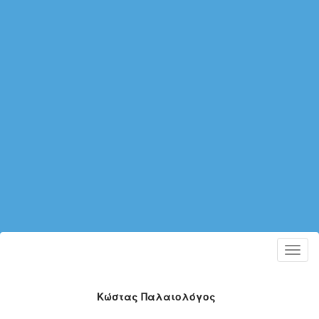
Toggl
navig
Κώστας Παλαιολόγος