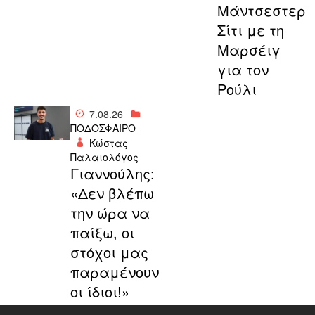
Μάντσεστερ
Σίτι με τη
Μαρσέιγ
για τον
Ρούλι
7.08.26
ΠΟΔΟΣΦΑΙΡΟ
Κώστας
Παλαιολόγος
Γιαννούλης:
«Δεν βλέπω
την ώρα να
παίξω, οι
στόχοι μας
παραμένουν
οι ίδιοι!»