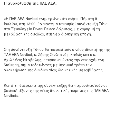
Η ανακοίνωση της ΠΑΕ ΑΕΛ:
«Η ΠΑΕ ΑΕΛ Novibet ενημερώνει ότι αύριο, Πέμπτη 9
Ιουλίου, στη 13:00, θα πραγματοποιηθεί συνέντευξη Τύπου
στο Ξενοδοχείο Divani Palace Λάρισας, με αφορμή τη
μετάβαση της ομάδας στη νέα διοικητική εποχή.
Στη συνέντευξη Τύπου θα παραστούν ο νέος ιδιοκτήτης της
ΠΑΕ ΑΕΛ Novibet, κ. Ζήσης Στυλιανός, καθώς και ο κ.
Αχιλλέας Νταβέλης, εκπροσωπώντας την απερχόμενη
διοίκηση, σηματοδοτώντας με θεσμικό τρόπο την
ολοκλήρωση της διαδικασίας διοικητικής μεταβίβασης.
Κατά τη διάρκεια της συνέντευξης θα παρουσιαστούν οι
βασικοί άξονες της νέας διοικητικής πορείας της ΠΑΕ ΑΕΛ
Novibet».