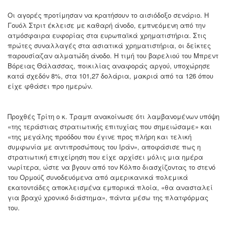
Οι αγορές προτίμησαν να κρατήσουν το αισιόδοξο σενάριο. Η
Γουόλ Στριτ έκλεισε με καθαρή άνοδο, εμπνεόμενη από την
ατμόσφαιρα ευφορίας στα ευρωπαϊκά χρηματιστήρια. Στις
πρώτες συναλλαγές στα ασιατικά χρηματιστήρια, οι δείκτες
παρουσίαζαν αλματώδη άνοδο. Η τιμή του βαρελιού του Μπρεντ
Βόρειας Θάλασσας, ποικιλίας αναφοράς αργού, υποχώρησε
κατά σχεδόν 8%, στα 101,27 δολάρια, μακριά από τα 126 όπου
είχε φθάσει προ ημερών.
Προχθές Τρίτη ο κ. Τραμπ ανακοίνωσε ότι λαμβανομένων υπόψη
«της τεράστιας στρατιωτικής επιτυχίας που σημειώσαμε» και
«της μεγάλης προόδου που έγινε προς πλήρη και τελική
συμφωνία με αντιπροσώπους του Ιράν», αποφάσισε πως η
στρατιωτική επιχείρηση που είχε αρχίσει μόλις μια ημέρα
νωρίτερα, ώστε να βγουν από τον Κόλπο διασχίζοντας το στενό
του Ορμούζ συνοδευόμενα από αμερικανικά πολεμικά
εκατοντάδες αποκλεισμένα εμπορικά πλοία, «θα ανασταλεί
για βραχύ χρονικό διάστημα», πάντα μέσω της πλατφόρμας
του.