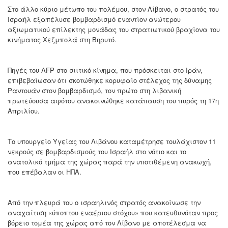
Στο άλλο κύριο μέτωπο του πολέμου, στον Λίβανο, ο στρατός του
Ισραήλ εξαπέλυσε βομβαρδισμό εναντίον ανώτερου
αξιωματικού επίλεκτης μονάδας του στρατιωτικού βραχίονα του
κινήματος Χεζμπολά στη Βηρυτό.
Πηγές του AFP στο σιιτικό κίνημα, που πρόσκειται στο Ιράν,
επιβεβαίωσαν ότι σκοτώθηκε κορυφαίο στέλεχος της δύναμης
Ραντουάν στον βομβαρδισμό, τον πρώτο στη λιβανική
πρωτεύουσα αφότου ανακοινώθηκε κατάπαυση του πυρός τη 17η
Απριλίου.
Το υπουργείο Υγείας του Λιβάνου καταμέτρησε τουλάχιστον 11
νεκρούς σε βομβαρδισμούς του Ισραήλ στο νότιο και το
ανατολικό τμήμα της χώρας παρά την υποτιθέμενη ανακωχή,
που επέβαλαν οι ΗΠΑ.
Από την πλευρά του ο ισραηλινός στρατός ανακοίνωσε την
αναχαίτιση «ύποπτου εναέριου στόχου» που κατευθυνόταν προς
βόρειο τομέα της χώρας από τον Λίβανο με αποτέλεσμα να