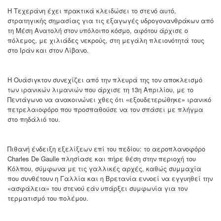
Η Τεχεράνη έχει πρακτικά κλειδώσει το στενό αυτό,
στρατηγικής σημασίας για τις εξαγωγές υδρογονανθράκων από
τη Μέση Ανατολή στον υπόλοιπο κόσμο, αφότου άρχισε ο
πόλεμος, με χιλιάδες νεκρούς, στη μεγάλη πλειονότητά τους
στο Ιράν και στον Λίβανο.
Η Ουάσιγκτον συνεχίζει από την πλευρά της τον αποκλεισμό
των ιρανικών λιμανιών που άρχισε τη 13η Απριλίου, με το
Πεντάγωνο να ανακοινώνει χθες ότι «εξουδετερώθηκε» ιρανικό
πετρελαιοφόρο που προσπαθούσε να τον σπάσει με πλήγμα
στο πηδάλιό του.
Πιθανή ένδειξη εξελίξεων επί του πεδίου: το αεροπλανοφόρο
Charles De Gaulle πλησίασε και πήρε θέση στην περιοχή του
Κόλπου, σύμφωνα με τις γαλλικές αρχές, καθώς συμμαχία
που συνθέτουν η Γαλλία και η Βρετανία εννοεί να εγγυηθεί την
«ασφάλεια» του στενού εάν υπάρξει συμφωνία για τον
τερματισμό του πολέμου.