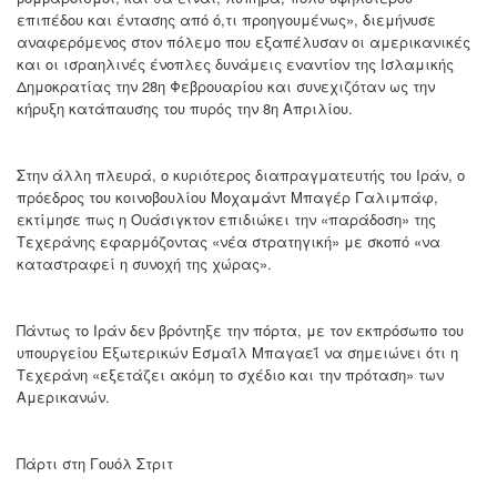
επιπέδου και έντασης από ό,τι προηγουμένως», διεμήνυσε
αναφερόμενος στον πόλεμο που εξαπέλυσαν οι αμερικανικές
και οι ισραηλινές ένοπλες δυνάμεις εναντίον της Ισλαμικής
Δημοκρατίας την 28η Φεβρουαρίου και συνεχιζόταν ως την
κήρυξη κατάπαυσης του πυρός την 8η Απριλίου.
Στην άλλη πλευρά, ο κυριότερος διαπραγματευτής του Ιράν, ο
πρόεδρος του κοινοβουλίου Μοχαμάντ Μπαγέρ Γαλιμπάφ,
εκτίμησε πως η Ουάσιγκτον επιδιώκει την «παράδοση» της
Τεχεράνης εφαρμόζοντας «νέα στρατηγική» με σκοπό «να
καταστραφεί η συνοχή της χώρας».
Πάντως το Ιράν δεν βρόντηξε την πόρτα, με τον εκπρόσωπο του
υπουργείου Εξωτερικών Εσμαΐλ Μπαγαεΐ να σημειώνει ότι η
Τεχεράνη «εξετάζει ακόμη το σχέδιο και την πρόταση» των
Αμερικανών.
Πάρτι στη Γουόλ Στριτ