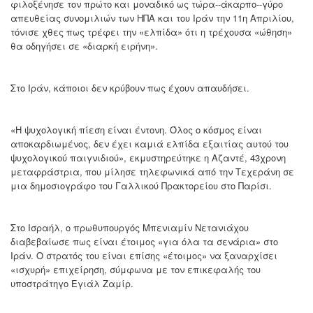
φιλοξένησε τον πρώτο και μοναδικό ως τώρα--άκαρπο--γύρο
απευθείας συνομιλιών των ΗΠΑ και του Ιράν την 11η Απριλίου,
τόνισε χθες πως τρέφει την «ελπίδα» ότι η τρέχουσα «ώθηση»
θα οδηγήσει σε «διαρκή ειρήνη».
Στο Ιράν, κάποιοι δεν κρύβουν πως έχουν απαυδήσει.
«Η ψυχολογική πίεση είναι έντονη. Όλος ο κόσμος είναι
αποκαρδιωμένος, δεν έχει καμιά ελπίδα εξαιτίας αυτού του
ψυχολογικού παιγνιδιού», εκμυστηρεύτηκε η Αζαντέ, 43χρονη
μεταφράστρια, που μίλησε τηλεφωνικά από την Τεχεράνη σε
μια δημοσιογράφο του Γαλλικού Πρακτορείου στο Παρίσι.
Στο Ισραήλ, ο πρωθυπουργός Μπενιαμίν Νετανιάχου
διαβεβαίωσε πως είναι έτοιμος «για όλα τα σενάρια» στο
Ιράν. Ο στρατός του είναι επίσης «έτοιμος» να ξαναρχίσει
«ισχυρή» επιχείρηση, σύμφωνα με τον επικεφαλής του
υποστράτηγο Εγιάλ Ζαμίρ.