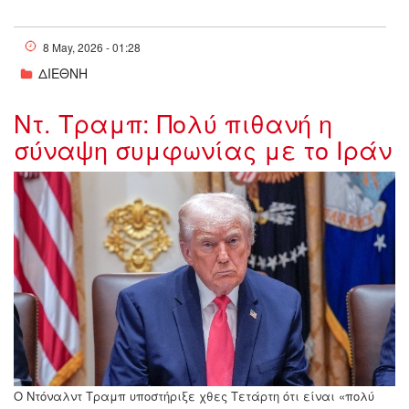
8 May, 2026 - 01:28
ΔΙΕΘΝΗ
Ντ. Τραμπ: Πολύ πιθανή η
σύναψη συμφωνίας με το Ιράν
w07-
63240w2314395931134630.jpg
Ο Ντόναλντ Τραμπ υποστήριξε χθες Τετάρτη ότι είναι «πολύ