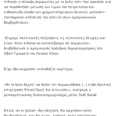
πιθανή» η σύναψη συμφωνίας με το Ιράν, κάτι που αρκούσε για
να πυροδοτήσει μείωση των τιμών του πετρελαίου και
ενθουσιώδη άνοδο των χρηματιστηριακών δεικτών, μολονότι--
ταυτόχρονα--επέσεισε την απειλή νέων αμερικανικών
βομβαρδισμών.
«Είχαμε πολύ καλές συζητήσεις τις τελευταίες 24 ώρες και
είναι πολύ πιθανό να καταλήξουμε σε συμφωνία»,
διαβεβαίωσε ο αμερικανός πρόεδρος δημοσιογράφους στο
Οβάλ Γραφείο του Λευκού Οίκου.
Είχε ήδη εκφράσει αισιοδοξία νωρίτερα.
«Αν το Ιράν δεχτεί να δώσει ότι συμφωνήθηκε (...) η ήδη θρυλική
επιχείρηση ‘Επική Οργή’ θα τελειώσει», ανέφερε ο
ρεπουμπλικάνος δισεκατομμυριούχος μέσω Truth Social.
Αλλά, αν οι Ιρανοί «δεν δεχτούν, θα αρχίσουν (νέοι)
βομβαρδισμοί, και θα είναι, λυπηρά, πολύ υψηλότερου