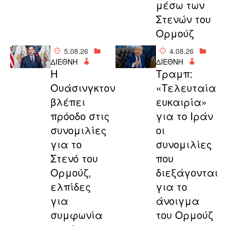
μέσω των
Στενών του
Ορμούζ
5.08.26
4.08.26
ΔΙΕΘΝΗ
ΔΙΕΘΝΗ
Η
Τραμπ:
Ουάσινγκτον
«Τελευταία
βλέπει
ευκαιρία»
πρόοδο στις
για το Ιράν
συνομιλίες
οι
για το
συνομιλίες
Στενό του
που
Ορμούζ,
διεξάγονται
ελπίδες
για το
για
άνοιγμα
συμφωνία
του Ορμούζ