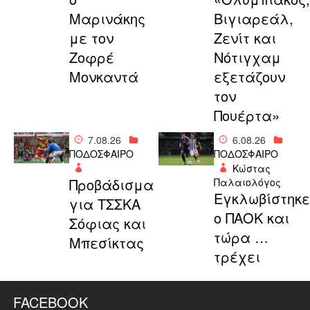
Μαρινάκης
Βιγιαρεάλ,
με τον
Ζενίτ και
Ζοφρέ
Νότιγχαμ
Μονκαντά
εξετάζουν
τον
Πουέρτα»
7.08.26
6.08.26
ΠΟΔΟΣΦΑΙΡΟ
ΠΟΔΟΣΦΑΙΡΟ
Κώστας
Προβάδισμα
Παλαιολόγος
Εγκλωβίστηκε
για ΤΣΣΚΑ
ο ΠΑΟΚ και
Σόφιας και
τώρα …
Μπεσίκτας
τρέχει
FACEBOOK