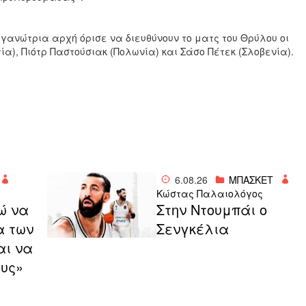
ργανώτρια αρχή όρισε να διευθύνουν το ματς του Θρύλου οι
ία), Πιότρ Παστούσιακ (Πολωνία) και Σάσο Πέτεκ (Σλοβενία).
6.08.26
ΜΠΑΣΚΕΤ
Κώστας Παλαιολόγος
ώ να
Στην Ντουμπάι ο
α των
Σενγκέλια
αι να
ους»