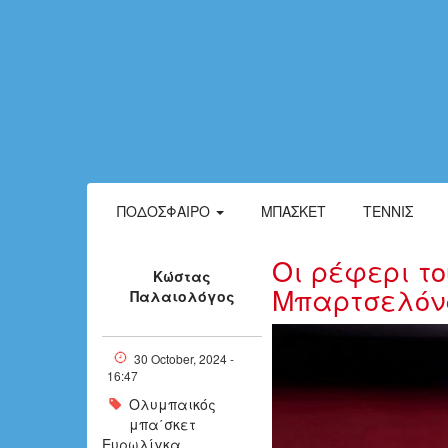
ΠΟΔΌΣΦΑΙΡΟ
ΜΠΆΣΚΕΤ
ΤΈΝΝΙΣ
Οι ρέφερι τ
Κώστας
Μπαρτσελό
Παλαιολόγος
55b0fc______
30 October, 2024 -
16:47
Ολυμπαικός
μπα΄σκετ
Ευρωλίγκα