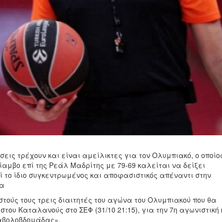
εις τρέχουν και είναι αμείλικτες για τον Ολυμπιακό, ο οποίο
ίαμβο επί της Ρεάλ Μαδρίτης με 79-69 καλείται να δείξει
 το ίδιο συγκεντρωμένος και αποφασιστικός απέναντι στην
να
τούς τους τρεις διαιτητές του αγώνα του Ολυμπιακού που θα
στου Καταλανούς στο ΣΕΦ (31/10 21:15), για την 7η αγωνιστική 
ιαβολοβδομάδας».