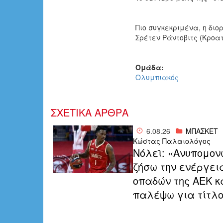
Πιο συγκεκριμένα, η διο
Σρέτεν Ράντοβιτς (Κροατ
Ομάδα:
Ολυμπιακός
ΣΧΕΤΙΚΑ ΑΡΘΡΑ
6.08.26
ΜΠΑΣΚΕΤ
Κώστας Παλαιολόγος
Νόλεϊ: «Ανυπομον
ζήσω την ενέργει
οπαδών της ΑΕΚ κ
παλέψω για τίτλ