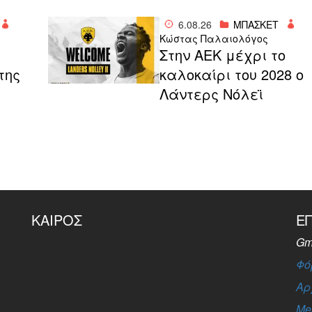
6.08.26
ΜΠΑΣΚΕΤ
Κώστας Παλαιολόγος
Στην ΑΕΚ μέχρι το
της
καλοκαίρι του 2028 ο
Λάντερς Νόλεϊ
ΚΑΙΡΌΣ
Ε
Gm
Φό
Αρ
Me