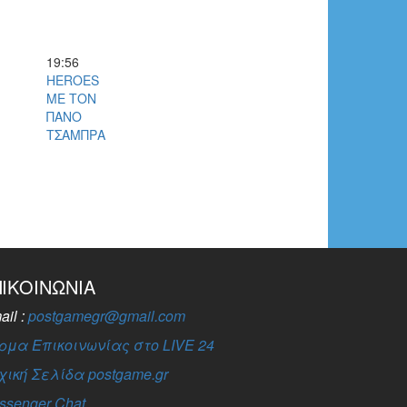
19:56
HEROES
ΜΕ ΤΟΝ
ΠΑΝΟ
ΤΣΑΜΠΡΑ
ΠΙΚΟΙΝΩΝΊΑ
ail :
postgamegr@gmail.com
ρμα Επικοινωνίας στο LIVE 24
χική Σελίδα postgame.gr
ssenger Chat