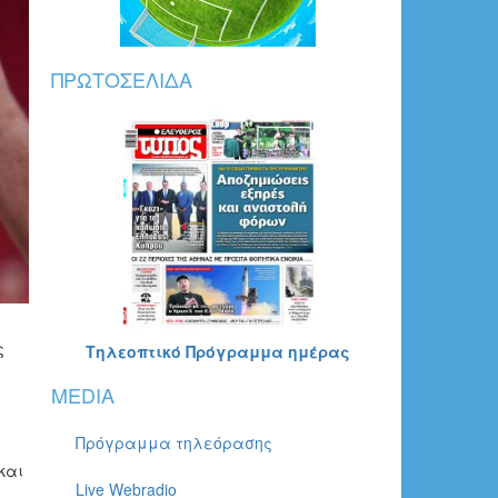
ΠΡΩΤΟΣΈΛΙΔΑ
ς
Τηλεοπτικό Πρόγραμμα ημέρας
MEDIA
Πρόγραμμα τηλεόρασης
και
Live Webradio