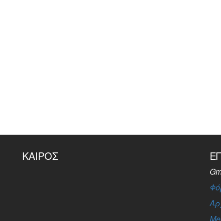
ΚΑΙΡΌΣ
Ε
Gm
Φό
Αρ
Me