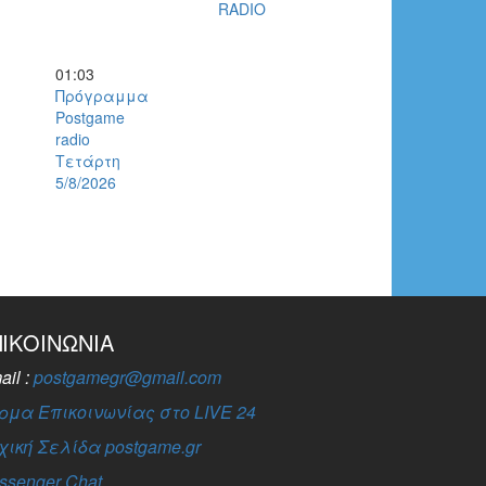
RADIO
01:03
Πρόγραμμα
Postgame
radio
Τετάρτη
5/8/2026
ΠΙΚΟΙΝΩΝΊΑ
ail :
postgamegr@gmail.com
ρμα Επικοινωνίας στο LIVE 24
χική Σελίδα postgame.gr
ssenger Chat