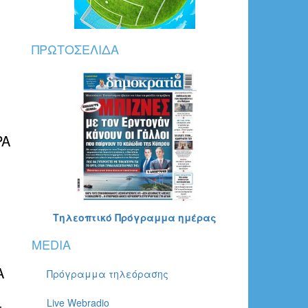
ΠΡΩΤΟΣΈΛΙΔΑ
PA
Τηλεοπτικό Πρόγραμμα ημέρας
MEDIA
Α
Πρόγραμμα τηλεόρασης
Live Webradio