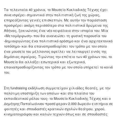
Τα τελευταία 40 χρόνια, το Μουσείο Κυκλαδικής Τέχνης έχει
συνεισφέρει σημαντικά στην πολιτιστική ζωή της χώρας,
επηρεάζοντας γενιές επισκεπτών. Με αυτήν την παράσταση
προσφέρει ακόμη περισσότερο στα πολιτιστικά δρώμενα της
Αθήνας, ξεκινώντας ένα νέο κεφάλαιο στην ιστορία του: Μία
«Μεταμόρφωση» που θα ανανεώσει τη φυσική παρουσία του
-δημιουργώντας ένα πολιτιστικό ορόσημο και ένα αρχιτεκτονικό
τοπόσημο- και θα επαναπροσδιορίσει τον τρόπο με τον οποίο
ένα μουσείο του μέλλοντος οφείλει να λειτουργεί εντός της
δημόσιας σφαίρας. Τιμώντας την επέτειο των 40 χρόνων του, το
Μουσείο θα αλλάξει εσωτερικά και εξωτερικά,
επαναπροσδιορίζοντας τον τρόπο με τον οποίο υπηρετεί το κοινό
του.
Στη fundraising εκδήλωση συμμετείχαν χιλιάδες θεατές, με την
πολύτιμη υποστήριξη των οποίων -και στο πλαίσιο του
εκπαιδευτικού ρόλου τους- το Μουσείο Κυκλαδικής Τέχνης και ο
Δημήτρης Παπαϊωάννου προσέφεραν 2.000 δωρεάν εισιτήρια σε
φοιτητές και σπουδαστές κρατικών σχολών θεάτρου, χορού,
κινηματογράφου και καλών τεχνών όπως και σε σπουδαστές