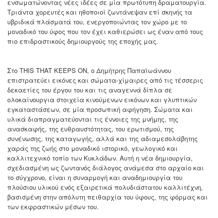
ενσωματώνοντας νέες ιδέες σε μία πρωτότυπη δραματουργία.
Τριάντα χορευτές και ηθοποιοί ζωντάνεψαν επί σκηνής τα
υβριδικά πλάσματά του, ενεργοποιώντας τον χώρο με το
μοναδικό του ύφος που τον έχει καθιερώσει ως έναν από τους
πιο επιδραστικούς δημιουργούς της εποχής μας.
Στο THIS THAT KEEPS ON, ο Δημήτρης Παπαϊωάννου
επιστρατεύει εικόνες και σώματα-χίμαιρες από τις τέσσερις
δεκαετίες του έργου του και τις αναγεννά δίπλα σε
ολοκαίνουργια στοιχεία κινούμενων εικόνων και γλυπτικών
εγκαταστάσεων, σε μία προσωπική αφήγηση. Σώματα και
υλικά διαπραγματεύονται τις έννοιες της μνήμης, της
ανασκαφής, της ευθραυστότητας, του ερωτισμού, της
συνένωσης, της καταγωγής, αλλά και της αδιαμεσολάβητης
χαράς της ζωής στο μοναδικό ιστορικό, γεωλογικό και
καλλιτεχνικό τοπίο των Κυκλάδων. Αυτή η νέα δημιουργία,
σχεδιασμένη ως ζωντανός διάλογος ανάμεσα στο αρχαίο και
το σύγχρονο, είναι η συναρμογή και αναδημιουργία του
πλούσιου υλικού ενός εξαιρετικά πολυδιάστατου καλλιτέχνη,
βασισμένη στην απόλυτη πειθαρχία του ύφους, της φόρμας και
των εκφραστικών μέσων του.