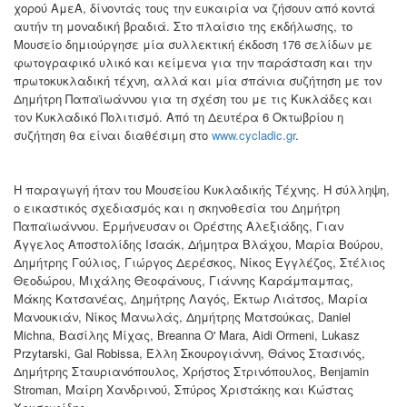
χορού ΑμεΑ, δίνοντάς τους την ευκαιρία να ζήσουν από κοντά
αυτήν τη μοναδική βραδιά. Στο πλαίσιο της εκδήλωσης, το
Μουσείο δημιούργησε μία συλλεκτική έκδοση 176 σελίδων με
φωτογραφικό υλικό και κείμενα για την παράσταση και την
πρωτοκυκλαδική τέχνη, αλλά και μία σπάνια συζήτηση με τον
Δημήτρη Παπαϊωάννου για τη σχέση του με τις Κυκλάδες και
τον Κυκλαδικό Πολιτισμό. Από τη Δευτέρα 6 Oκτωβρίου η
συζήτηση θα είναι διαθέσιμη στο
www.cycladic.gr
.
Η παραγωγή ήταν του Μουσείου Κυκλαδικής Τέχνης. Η σύλληψη,
ο εικαστικός σχεδιασμός και η σκηνοθεσία του Δημήτρη
Παπαϊωάννου. Ερμήνευσαν οι Ορέστης Αλεξιάδης, Γιαν
Άγγελος Αποστολίδης Ισαάκ, Δήμητρα Βλάχου, Μαρία Βούρου,
Δημήτρης Γούλιος, Γιώργος Δερέσκος, Νίκος Εγγλέζος, Στέλιος
Θεοδώρου, Μιχάλης Θεοφάνους, Γιάννης Καράμπαμπας,
Μάκης Κατσανέας, Δημήτρης Λαγός, Έκτωρ Λιάτσος, Μαρία
Μανουκιάν, Νίκος Μανωλάς, Δημήτρης Ματσούκας, Daniel
Michna, Βασίλης Μίχας, Breanna O' Mara, Aidi Ormeni, Lukasz
Przytarski, Gal Robissa, Έλλη Σκουρογιάννη, Θάνος Στασινός,
Δημήτρης Σταυριανόπουλος, Χρήστος Στρινόπουλος, Benjamin
Stroman, Μαίρη Χανδρινού, Σπύρος Χριστάκης και Κώστας