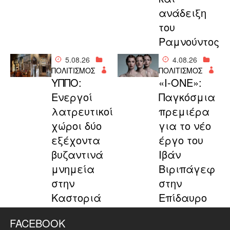
ανάδειξη
του
Ραμνούντος
5.08.26
4.08.26
ΠΟΛΙΤΙΣΜΟΣ
ΠΟΛΙΤΙΣΜΟΣ
ΥΠΠΟ:
«I-ONE»:
Ενεργοί
Παγκόσμια
λατρευτικοί
πρεμιέρα
χώροι δύο
για το νέο
εξέχοντα
έργο του
βυζαντινά
Ιβάν
μνημεία
Βιριπάγεφ
στην
στην
Καστοριά
Επίδαυρο
FACEBOOK