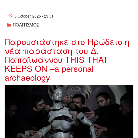
5 October, 2025 - 23:51
ΠΟΛΙΤΙΣΜΟΣ
Παρουσιάστηκε στο Ηρώδειο η
νέα παράσταση του Δ.
Παπαϊωάννου THIS THAT
KEEPS ON –a personal
archaeology
w04-15085911.jpg