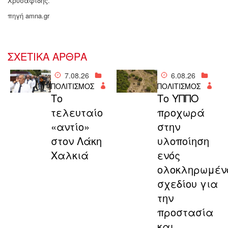
Χρυσαφίδης.
πηγή amna.gr
ΣΧΕΤΙΚΑ ΑΡΘΡΑ
7.08.26
6.08.26
ΠΟΛΙΤΙΣΜΟΣ
ΠΟΛΙΤΙΣΜΟΣ
Το
Το ΥΠΠΟ
τελευταίο
προχωρά
«αντίο»
στην
στον Λάκη
υλοποίηση
Χαλκιά
ενός
ολοκληρωμέν
σχεδίου για
την
προστασία
και