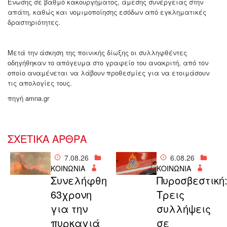
Ένωσης σε βαθμό κακουργήματος, άμεσης συνέργειας στην
απάτη, καθώς και νομιμοποίησης εσόδων από εγκληματικές
δραστηριότητες.
Μετά την άσκηση της ποινικής δίωξης οι συλληφθέντες
οδηγήθηκαν το απόγευμα στο γραφείο του ανακριτή, από τον
οποίο αναμένεται να λάβουν προθεσμίες για να ετοιμάσουν
τις απολογίες τους.
πηγή amna.gr
ΣΧΕΤΙΚΑ ΑΡΘΡΑ
7.08.26
6.08.26
ΚΟΙΝΩΝΙΑ
ΚΟΙΝΩΝΙΑ
Συνελήφθη
Πυροσβεστική
63χρονη
Τρεις
για την
συλλήψεις
πυρκαγιά
σε