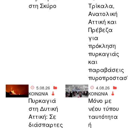
στη Σκύρο
Τρίκαλα,
Ανατολική
Αττική και
Πρέβεζα
για
πρόκληση
πυρκαγιάς
και
παραβάσεις
πυροπροστασ
5.08.26
4.08.26
ΚΟΙΝΩΝΙΑ
ΚΟΙΝΩΝΙΑ
Πυρκαγιά
Μόνο με
στη Δυτική
νέου τύπου
Αττική: Σε
ταυτότητα
διάσπαρτες
ή