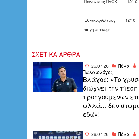
Πανιώνιος-ΠΑΟΚ 12/10
Εθνικός-Αλιμος 12/10
πηγή amna.gr
ΣΧΕΤΙΚΑ ΑΡΘΡΑ
26.07.26
Πόλο
Παλαιολόγος
Bλάχος: «Το χρυσ
διώχνει την πίεση
προηγούμενων ετ
αλλά... δεν στα
εδώ»!
26.07.26
Πόλο