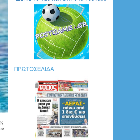
311Waterpoloball2.jpg
ΠΡΩΤΟΣΈΛΙΔΑ
ης
ον