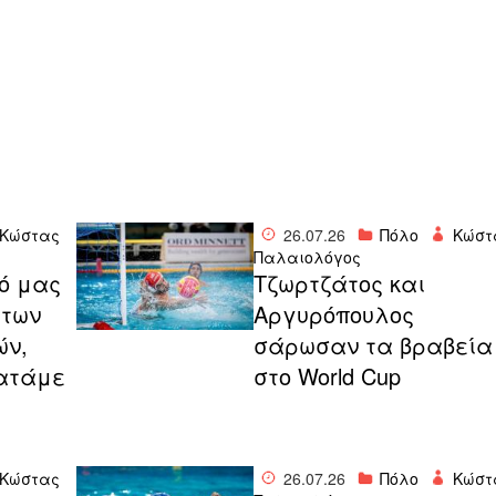
Κώστας
26.07.26
Πόλο
Κώστ
Παλαιολόγος
ό μας
Τζωρτζάτος και
 των
Αργυρόπουλος
ών,
σάρωσαν τα βραβεία
ματάμε
στο World Cup
Κώστας
26.07.26
Πόλο
Κώστ