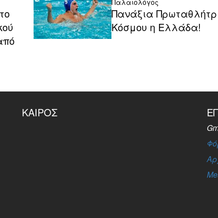
Παλαιολόγος
το
Πανάξια Πρωταθλήτρ
κού
Κόσμου η Ελλάδα!
από
ΚΑΙΡΌΣ
Ε
Gm
Φό
Αρ
Me