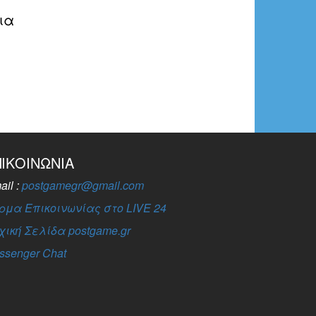
ια
ΠΙΚΟΙΝΩΝΊΑ
ail :
postgamegr@gmail.com
ρμα Επικοινωνίας στο LIVE 24
χική Σελίδα postgame.gr
ssenger Chat