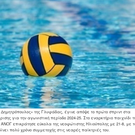
0104557w08223226w0874200w06120
ς Δημητρόπουλος» της Γλυφάδας, έγινε απόψε το πρώτο σπριντ στα
ης για την αγωνιστική περίοδο 2024-25. Στο εναρκτήριο παιχνίδι τ
 ΑΝΟΓ επικράτησε εύκολα της νεοφώτιστης Ηλιούπολης με 21-8, με τ
ίνει πολύ χρόνο συμμετοχής στις νεαρές παίκτριές του.