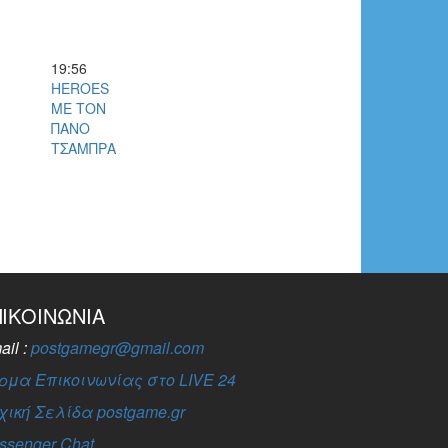
19:56
HEROES
ΜΕ ΤΟΝ
ΠΑΝΟ
ΤΣΑΜΠΡΑ
ΠΙΚΟΙΝΩΝΊΑ
ail :
postgamegr@gmail.com
ρμα Επικοινωνίας στο LIVE 24
χική Σελίδα postgame.gr
ssenger Chat