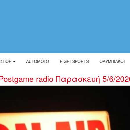
ΣΠΟΡ
AUTOMOTO
FIGHTSPORTS
ΟΛΥΜΠΙΑΚΟΙ
ostgame radio Παρασκευή 5/6/202
_0_0_1_0_0_0_1_0_0_0_0_0_1_0_0_