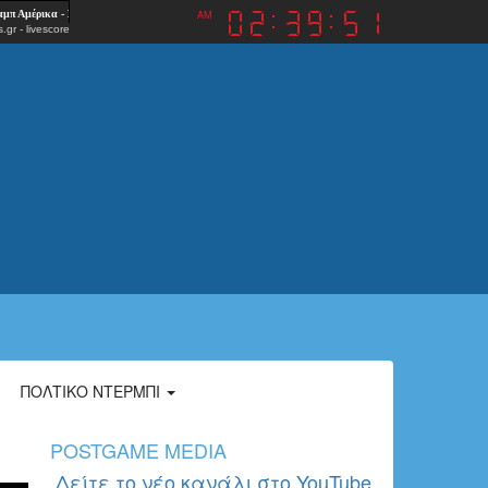
AM
.gr
-
livescore
ΠΟΛΤΙΚΌ ΝΤΈΡΜΠΙ
POSTGAME MEDIA
Δείτε το νέο κανάλι στο YouTube