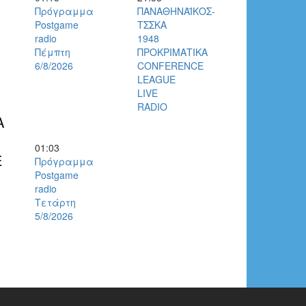
Πρόγραμμα
ΠΑΝΑΘΗΝΑΪΚΟΣ-
Postgame
ΤΣΣΚΑ
radio
1948
Πέμπτη
ΠΡΟΚΡΙΜΑΤΙΚΑ
6/8/2026
CONFERENCE
LEAGUE
LIVE
RADIO
Α
01:03
E
Πρόγραμμα
Postgame
radio
Τετάρτη
5/8/2026