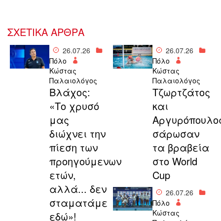
ΣΧΕΤΙΚΑ ΑΡΘΡΑ
26.07.26
26.07.26
Πόλο
Πόλο
Κώστας
Κώστας
Παλαιολόγος
Παλαιολόγος
Bλάχος:
Τζωρτζάτος
«Το χρυσό
και
μας
Αργυρόπουλο
διώχνει την
σάρωσαν
πίεση των
τα βραβεία
προηγούμενων
στο World
ετών,
Cup
αλλά... δεν
26.07.26
σταματάμε
Πόλο
Κώστας
εδώ»!