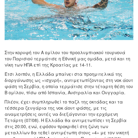
Στην κορυφή του Α ομίλου του προολυμπιακού τουρνουά
του Παρισιού τερμάτισε η Εθνική μας ομάδα, μετά και τη
νίκη των ΗΠΑ επί της Κροατίας με 14-11.
Έτσι λοιπόν, η Ελλάδα μπαίνει στα προημιτελικά της
διοργάνωσης ως «ισχυρή», αντιμετωπίζοντας στη νοκ άουτ
φάση τη Σερβία, η οποία τερμάτισε στην τέταρτη θέση του
Β ομίλου, πίσω από Ισπανία, Αυστραλία και Ουγγαρία.
Πλέον, έχει συμπληρωθεί το παζλ της οκτάδας και τα
τέσσερα ζευγάρια της νοκ άουτ φάσης, με τις
αναμετρήσεις αυτές να διεξάγονται την ερχόμενη
Τετάρτη (07/08). Η Ελλάδα θα αντιμετωπίσει τη Σερβία
στις 20:00, ενώ, εφόσον προκριθεί στη ζώνη των
μεταλλίων θα τεθεί αντιμέτωπη στους «4» με τον νικητή