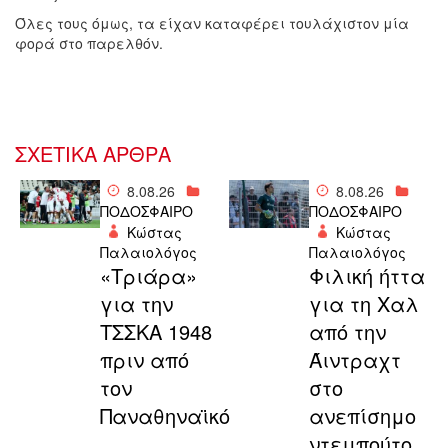
Όλες τους όμως, τα είχαν καταφέρει τουλάχιστον μία
φορά στο παρελθόν.
ΣΧΕΤΙΚΑ ΑΡΘΡΑ
8.08.26
8.08.26
ΠΟΔΟΣΦΑΙΡΟ
ΠΟΔΟΣΦΑΙΡΟ
Κώστας
Κώστας
Παλαιολόγος
Παλαιολόγος
«Τριάρα»
Φιλική ήττα
για την
για τη Χαλ
ΤΣΣΚΑ 1948
από την
πριν από
Άιντραχτ
τον
στο
Παναθηναϊκό
ανεπίσημο
ντεμπούτο