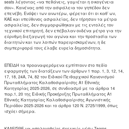
seats λέγοντας «να πεθάνεις, γαμιέται η οικογένεια
σου». Κανένας από την ασφάλεια του γηπέδου δεν
επενέβη. Ενόψει των ανωτέρω, φέρεται ότι οι καθ’ ων,
ΚΑΕ και υπεύθυνος ασφαλείας, δεν τήρησαν τα μέτρα
ασφαλείας, δεν συμμορφώθηκαν με τις εντολές του
τεχνικού επιτηρητή, δεν επέβαλαν ουδένα μέτρο για την
εύρυθμη διεξαγωγή του αγώνα και την προστασία των
διαιτητών και των λοιπών παρευρισκομένων, η δε
συμπεριφορά τους έλαβε ευρεία δημοσιότητα.
ΕΠΕΙΔΗ τα προαναφερόμενα εμπίπτουν στο πεδίο
εφαρμογής των διατάξεων των άρθρων 1 παρ. 1, 3, 12, 14,
17, 18, 24Α, 74, 82 του Ειδικού Πειθαρχικού Κανονισμού
Πρωταθλήματος Καλαθοσφαίρισης Α1 Εθνικής
Κατηγορίας 2025-2026, σε συνδυασμό με τα άρθρα 14
παρ.1, 20 της Ειδικής Προκήρυξης Πρωταθλήματος Α1
Εθνικής Κατηγορίας Καλαθοσφαίρισης Αγωνιστικής
Περιόδου 2025-2026 και το άρθρο 120 Ν. 2725/1999, όπως
ισχύει σήμερα.
ΚΑΛΕΙΣΘΕ να απολογηθείτε σχετικώς μέσω Teams