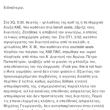
Ειδικότερα,
Στο 3Q, 5:30, θεατής – φίλαθλος της καθ’ ης η πειθαρχική
δίωξη ΚΑΕ, που καθόταν στα bench seats, έβριζε τους
διαιτητές. Ζητήθηκε η αποβολή του ανωτέρω, ο οποίος
τελικώς αποχώρησε μόνος του. Στο ΟΤ1, 2:02, κατόπιν
σφυρίγματος του διαιτητή κάτω από το καλάθι, η
φίλαθλος Μπ. Χ. Μ., που καθόταν στα courtside seats
πλησίον του πάγκου της ΚΑΕ ΠΑΟ, σηκώθηκε και αφού
πλησίασε από πίσω τον Α΄ Διαιτητή του Αγώνα, Πέτρο
Παπαπέτρου, τράβηξε από το μανίκι τη μπλούζα του,
απευθύνοντας του την έκφραση: «Fuck you, this is not foul»
(«Άντε γαμήσου, αυτό δεν είναι φάουλ»). Εξαιτίας του
προαναφερόμενου συμβάντος, ο αγώνας διεκόπη για
περίπου 2 λεπτά, καθώς αμέσως δόθηκε εντολή
απομάκρυνσής της, ενημερώνοντας παράλληλα τον
κομισάριο, αλλά κανένας υπεύθυνος ασφαλείας δεν την
απομάκρυνε και δεν προστάτευσε τους διαιτητές. Παρά
τις επανειλημμένες κλήσεις, ο υπεύθυνος ασφαλείας,
Μιχάλης Γεωργαντής, δεν ανταποκρίνονταν στην εντολή