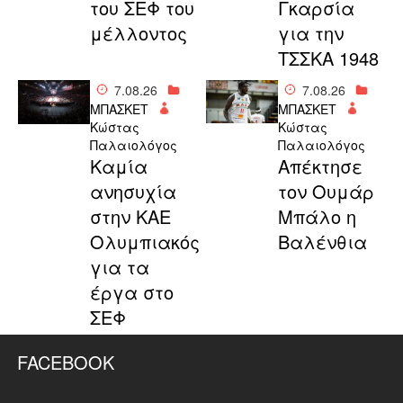
του ΣΕΦ του
Γκαρσία
μέλλοντος
για την
ΤΣΣΚΑ 1948
7.08.26
7.08.26
ΜΠΑΣΚΕΤ
ΜΠΑΣΚΕΤ
Κώστας
Κώστας
Παλαιολόγος
Παλαιολόγος
Καμία
Απέκτησε
ανησυχία
τον Ουμάρ
στην ΚΑΕ
Μπάλο η
Ολυμπιακός
Βαλένθια
για τα
έργα στο
ΣΕΦ
FACEBOOK