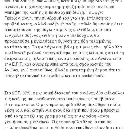
που του δόθηκε. Ακολούθως, κατόπιν φυσικής διακοπής του
αγώνα, ο τεχνικός παρατηρητής ζήτησε από τον Τeam
Μanager της καθ’ ης η πειθαρχική δίωξη, Γεώργιο
Γκοτζογιάννη, την συνδρομή του για την επίλυση του
προβλήματος, αλλά ουδέν έπραξε, καθώς θεωρούσε ότι η
απομάκρυνση της συγκεκριμένης φιλάθλου, η οποία
τυγχάνει σύζυγος αθλητή των γηπεδούχων, θα
προκαλούσε μεγαλύτερη όξυνση της ήδη τεταμένης
κατάστασης. Το εν λόγω συμβάν με την ως άνω φίλαθλο
του Παναθηναϊκού καταγράφηκε από τις κάμερες κατά τη
διάρκεια της τηλεοπτικής αναμετάδοσης του Αγώνα από
την Ε.Ρ.Τ. και αναφέρθηκε από τους σχολιαστές του
Αγώνα, ενώ ακολούθως, έλαβε εκτεταμένη δημοσιότητα
στον ηλεκτρονικό τύπο «sites» και στα social media.
Στο 2ΟΤ, 37:9, σε φυσική διακοπή του αγώνα, δύο φίλαθλοι
της καθ’ ης, που κάθονταν στα bench seats, προέβησαν
σταπαρακάτω: Ο μεν πρώτος φίλαθλος σηκώθηκε από τη
θέση του, και απηύθυνε στον διαιτητή που ήταν μπροστά
από το τραπέζι της γραμματείας την φράση «άντε
γαμήσου ρε μαλάκα». Ο έτερος φίλαθλος, ο οποίος
επίσης σηκώθηκε από τη θέση του, απηύθυνε στον διαιτητή