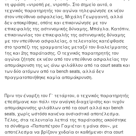
τη φράση «ντροπή ρε, ντροπή». Στο σημείο αυτό, ο
τεχνικός παρατηρητής του αγώνα τηλεφώνησε εκ νέου
στον υπεύθυνο ασφαλείας, Μιχάλη Γεωργαντή, αλλά
δεν αποκρίθηκε, οπότε και επικοινώνησε με τον
επικεφαλής της αστυνομικής δύναμης, Μπάγλα. Κατόπιν,
επικοινωνίας του επικεφαλής της αστυνομικής δύναμης
με τον υπεύθυνο ασφαλείας, ο τελευταίος κατέφθασε
στο τραπέζι της γραμματείας μεταξύ του διαλείμματος
1ης και 2ης παράτασης. Ο τεχνικός παρατηρητής του
αγώνα ζήτησε εκ νέου από τον υπεύθυνο ασφαλείας την
απομάκρυνση της ως άνω φιλάθλου από τα court seats και
των δύο ατόμων από τα bench seats, αλλά δεν
πραγματοποιήθηκε καμία απομάκρυνση.
Πριν την έναρξη του Γ΄ τετάρτου, ο τεχνικός παρατηρητής
επεσήμανε και πάλι την ανάγκη διαχείρισης και τυχόν
απομάκρυνσης φιλάθλων από τα court αλλά και bench
seats, χωρίς ωστόσο κανένα ουσιαστικό αποτέλεσμα.
Τέλος, στα τελευταία λεπτά της παράτασης ακούστηκε
το σύνθημα «Παπαπέτρου Γαμιέται η μάνα σου», με
αποτέλεσμα να βρίζουν χυδαία οι καθήμενοι στα court